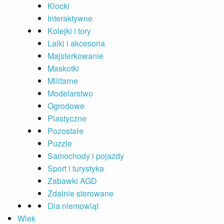
Klocki
Interaktywne
Kolejki i tory
Lalki i akcesoria
Majsterkowanie
Maskotki
Militarne
Modelarstwo
Ogrodowe
Plastyczne
Pozostałe
Puzzle
Samochody i pojazdy
Sport i turystyka
Zabawki AGD
Zdalnie sterowane
Dla niemowląt
Wiek