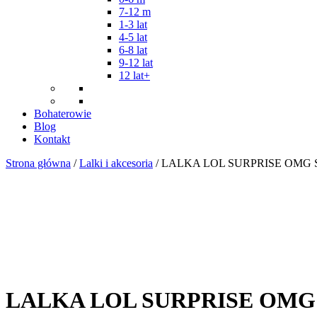
7-12 m
1-3 lat
4-5 lat
6-8 lat
9-12 lat
12 lat+
Bohaterowie
Blog
Kontakt
Strona główna
/
Lalki i akcesoria
/ LALKA LOL SURPRISE OMG
LALKA LOL SURPRISE OMG