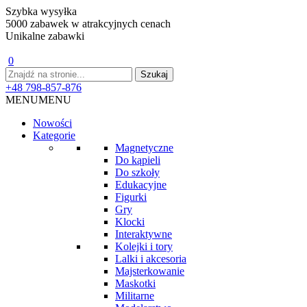
Szybka wysyłka
5000 zabawek w atrakcyjnych cenach
Unikalne zabawki
0
+48 798-857-876
MENU
MENU
Nowości
Kategorie
Magnetyczne
Do kąpieli
Do szkoły
Edukacyjne
Figurki
Gry
Klocki
Interaktywne
Kolejki i tory
Lalki i akcesoria
Majsterkowanie
Maskotki
Militarne