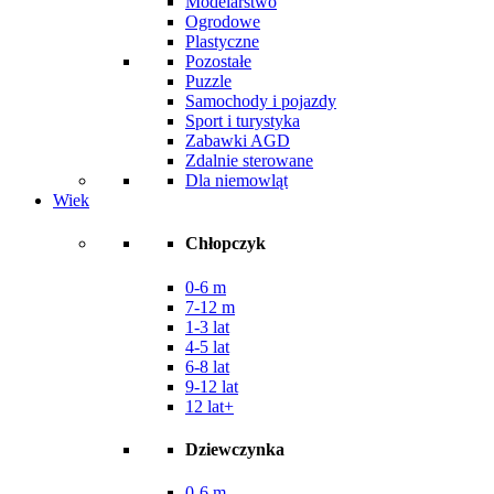
Modelarstwo
Ogrodowe
Plastyczne
Pozostałe
Puzzle
Samochody i pojazdy
Sport i turystyka
Zabawki AGD
Zdalnie sterowane
Dla niemowląt
Wiek
Chłopczyk
0-6 m
7-12 m
1-3 lat
4-5 lat
6-8 lat
9-12 lat
12 lat+
Dziewczynka
0-6 m