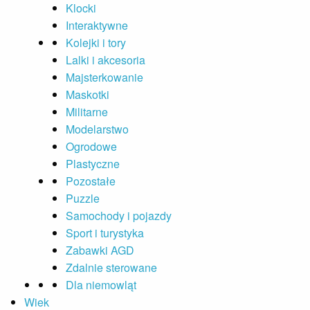
Klocki
Interaktywne
Kolejki i tory
Lalki i akcesoria
Majsterkowanie
Maskotki
Militarne
Modelarstwo
Ogrodowe
Plastyczne
Pozostałe
Puzzle
Samochody i pojazdy
Sport i turystyka
Zabawki AGD
Zdalnie sterowane
Dla niemowląt
Wiek