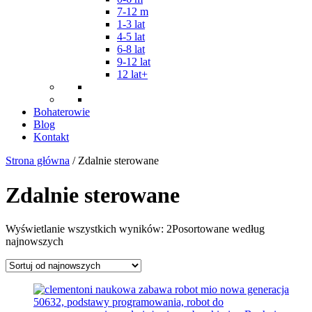
7-12 m
1-3 lat
4-5 lat
6-8 lat
9-12 lat
12 lat+
Bohaterowie
Blog
Kontakt
Strona główna
/ Zdalnie sterowane
Zdalnie sterowane
Wyświetlanie wszystkich wyników: 2
Posortowane według
najnowszych