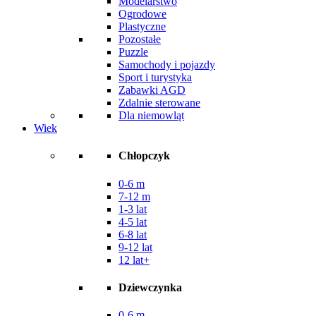
Modelarstwo
Ogrodowe
Plastyczne
Pozostałe
Puzzle
Samochody i pojazdy
Sport i turystyka
Zabawki AGD
Zdalnie sterowane
Dla niemowląt
Wiek
Chłopczyk
0-6 m
7-12 m
1-3 lat
4-5 lat
6-8 lat
9-12 lat
12 lat+
Dziewczynka
0-6 m