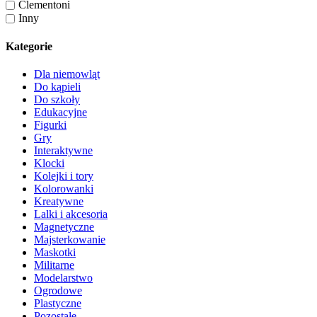
Clementoni
Inny
Kategorie
Dla niemowląt
Do kąpieli
Do szkoły
Edukacyjne
Figurki
Gry
Interaktywne
Klocki
Kolejki i tory
Kolorowanki
Kreatywne
Lalki i akcesoria
Magnetyczne
Majsterkowanie
Maskotki
Militarne
Modelarstwo
Ogrodowe
Plastyczne
Pozostałe