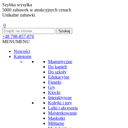
Szybka wysyłka
5000 zabawek w atrakcyjnych cenach
Unikalne zabawki
0
+48 798-857-876
MENU
MENU
Nowości
Kategorie
Magnetyczne
Do kąpieli
Do szkoły
Edukacyjne
Figurki
Gry
Klocki
Interaktywne
Kolejki i tory
Lalki i akcesoria
Majsterkowanie
Maskotki
Militarne