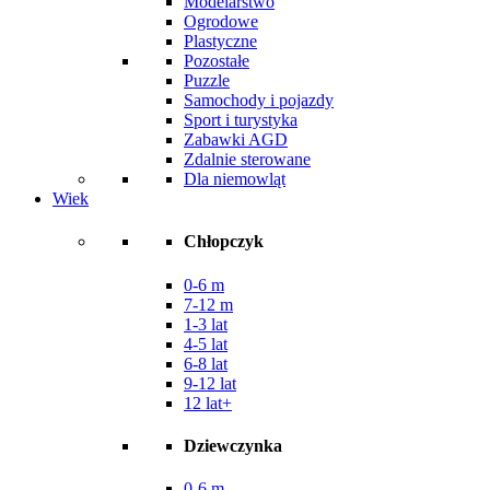
Modelarstwo
Ogrodowe
Plastyczne
Pozostałe
Puzzle
Samochody i pojazdy
Sport i turystyka
Zabawki AGD
Zdalnie sterowane
Dla niemowląt
Wiek
Chłopczyk
0-6 m
7-12 m
1-3 lat
4-5 lat
6-8 lat
9-12 lat
12 lat+
Dziewczynka
0-6 m