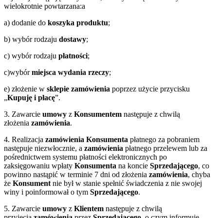
wielokrotnie powtarzana:a
a) dodanie do
koszyka produktu
;
b) wybór rodzaju
dostawy
;
c) wybór rodzaju
płatności
;
c)wybór
miejsca wydania rzeczy
;
e) złożenie w
sklepie
zamówienia
poprzez użycie przycisku
„
Kupuję i płacę
”.
3. Zawarcie
umowy
z
Konsumentem
następuje z chwilą
złożenia
zamówienia
.
4. Realizacja
zamówienia
Konsumenta
płatnego za pobraniem
następuje niezwłocznie, a
zamówienia
płatnego przelewem lub za
pośrednictwem systemu płatności elektronicznych po
zaksięgowaniu wpłaty
Konsumenta
na koncie
Sprzedającego
, co
powinno nastąpić w terminie 7 dni od złożenia
zamówienia
, chyba
że
Konsument
nie był w stanie spełnić świadczenia z nie swojej
winy i poinformował o tym
Sprzedającego
.
5. Zawarcie
umowy
z
Klientem
następuje z chwilą
przyjęcia
zamówienia
przez
Sprzedającego
, o czym informuje