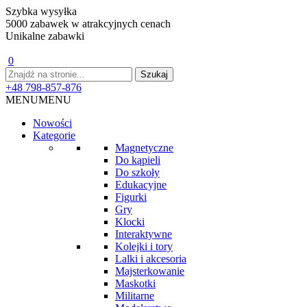
Szybka wysyłka
5000 zabawek w atrakcyjnych cenach
Unikalne zabawki
0
+48 798-857-876
MENU
MENU
Nowości
Kategorie
Magnetyczne
Do kąpieli
Do szkoły
Edukacyjne
Figurki
Gry
Klocki
Interaktywne
Kolejki i tory
Lalki i akcesoria
Majsterkowanie
Maskotki
Militarne