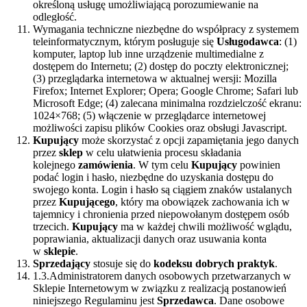
określoną usługę umożliwiającą porozumiewanie na
odległość.
Wymagania techniczne niezbędne do współpracy z systemem
teleinformatycznym, którym posługuje się
Usługodawca
: (1)
komputer, laptop lub inne urządzenie multimedialne z
dostępem do Internetu; (2) dostęp do poczty elektronicznej;
(3) przeglądarka internetowa w aktualnej wersji: Mozilla
Firefox; Internet Explorer; Opera; Google Chrome; Safari lub
Microsoft Edge; (4) zalecana minimalna rozdzielczość ekranu:
1024×768; (5) włączenie w przeglądarce internetowej
możliwości zapisu plików Cookies oraz obsługi Javascript.
Kupujący
może skorzystać z opcji zapamiętania jego danych
przez
sklep
w celu ułatwienia procesu składania
kolejnego
zamówienia
. W tym celu
Kupujący
powinien
podać login i hasło, niezbędne do uzyskania dostępu do
swojego konta. Login i hasło są ciągiem znaków ustalanych
przez
Kupującego
, który ma obowiązek zachowania ich w
tajemnicy i chronienia przed niepowołanym dostępem osób
trzecich.
Kupujący
ma w każdej chwili możliwość wglądu,
poprawiania, aktualizacji danych oraz usuwania konta
w
sklepie
.
Sprzedający
stosuje się do
kodeksu dobrych praktyk
.
1.3.Administratorem danych osobowych przetwarzanych w
Sklepie Internetowym w związku z realizacją postanowień
niniejszego Regulaminu jest
Sprzedawca
. Dane osobowe