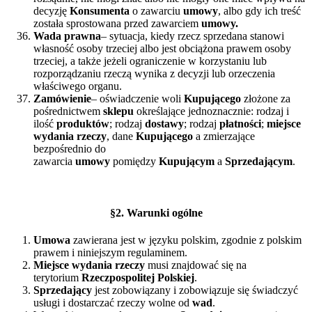
decyzję
Konsumenta
o zawarciu
umowy
, albo gdy ich treść
została sprostowana przed zawarciem
umowy.
Wada prawna
– sytuacja, kiedy rzecz sprzedana stanowi
własność osoby trzeciej albo jest obciążona prawem osoby
trzeciej, a także jeżeli ograniczenie w korzystaniu lub
rozporządzaniu rzeczą wynika z decyzji lub orzeczenia
właściwego organu.
Zamówienie
– oświadczenie woli
Kupującego
złożone za
pośrednictwem
sklepu
określające jednoznacznie: rodzaj i
ilość
produktów
; rodzaj
dostawy
; rodzaj
płatności
;
miejsce
wydania rzeczy
, dane
Kupującego
a zmierzające
bezpośrednio do
zawarcia
umowy
pomiędzy
Kupującym
a
Sprzedającym
.
§
2. Warunki ogólne
Umowa
zawierana jest w języku polskim, zgodnie z polskim
prawem i niniejszym regulaminem.
Miejsce wydania rzeczy
musi znajdować się na
terytorium
Rzeczpospolitej Polskiej
.
Sprzedający
jest zobowiązany i zobowiązuje się świadczyć
usługi i dostarczać rzeczy wolne od
wad
.