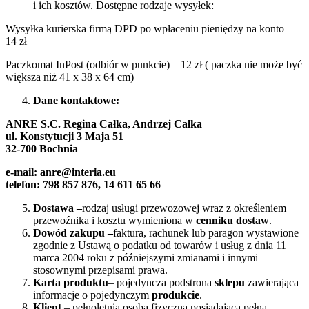
i ich kosztów. Dostępne rodzaje wysyłek:
Wysyłka kurierska firmą DPD po wpłaceniu pieniędzy na konto –
14 zł
Paczkomat InPost (odbiór w punkcie) – 12 zł ( paczka nie może być
większa niż 41 x 38 x 64 cm)
Dane kontaktowe:
ANRE S.C. Regina Całka, Andrzej Całka
ul. Konstytucji 3 Maja 51
32-700 Bochnia
e-mail: anre@interia.eu
telefon: 798 857 876, 14 611 65 66
Dostawa –
rodzaj usługi przewozowej wraz z określeniem
przewoźnika i kosztu wymieniona w
cenniku dostaw
.
Dowód zakupu –
faktura, rachunek lub paragon wystawione
zgodnie z Ustawą o podatku od towarów i usług z dnia 11
marca 2004 roku z późniejszymi zmianami i innymi
stosownymi przepisami prawa.
Karta produktu
– pojedyncza podstrona
sklepu
zawierająca
informacje o pojedynczym
produkcie
.
Klient
– pełnoletnia osoba fizyczna posiadająca pełną