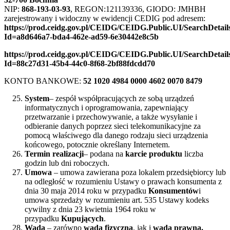
NIP:
868-193-03-93
, REGON:121139336, GIODO: JMHBH
zarejestrowany i widoczny w ewidencji CEDIG pod adresem:
https://prod.ceidg.gov.pl/CEIDG/CEIDG.Public.UI/SearchDetail
Id=a8d646a7-bda4-462e-ad59-6e30442e8c5b
https://prod.ceidg.gov.pl/CEIDG/CEIDG.Public.UI/SearchDetail
Id=88c27d31-45b4-44c0-8f68-2bf88fdcdd70
KONTO BANKOWE:
52 1020 4984 0000 4602 0070 8479
System
– zespół współpracujących ze sobą urządzeń
informatycznych i oprogramowania, zapewniający
przetwarzanie i przechowywanie, a także wysyłanie i
odbieranie danych poprzez sieci telekomunikacyjne za
pomocą właściwego dla danego rodzaju sieci urządzenia
końcowego, potocznie określany Internetem.
Termin realizacji
– podana na
karcie produktu
liczba
godzin lub dni roboczych.
Umowa
– umowa zawierana poza lokalem przedsiębiorcy lub
na odległość w rozumieniu Ustawy o prawach konsumenta z
dnia 30 maja 2014 roku w przypadku
Konsumentów
i
umowa sprzedaży w rozumieniu art. 535 Ustawy kodeks
cywilny z dnia 23 kwietnia 1964 roku w
przypadku
Kupujących
.
Wada
– zarówno
wada fizyczna
, jak i
wada prawna.