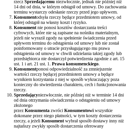
rzecz
Sprzedającemu
niezwłocznie, jednak nie później niż
14 dni od dnia, w którym odstąpił od umowy. Do zachowania
terminu wystarczy odesłanie rzeczy przed jego upływem.
Konsument
odsyła rzeczy będące przedmiotem umowy, od
której odstąpił na własny koszt i ryzyko.
Konsument
nie ponosi kosztów dostarczania treści
cyfrowych, które nie są zapisane na nośniku materialnym,
jeżeli nie wyraził zgody na spełnienie świadczenia przed
upływem terminu do odstąpienia od umowy lub nie został
poinformowany o utracie przysługującego mu prawa
odstąpienia od umowy w chwili udzielania takiej zgody lub
przedsiębiorca nie dostarczył potwierdzenia zgodnie z art. 15
ust. 1 i art. 21 ust. 1.
Prawa konsumenckiego
.
Konsument
ponosi odpowiedzialność za zmniejszenie
wartości rzeczy będącej przedmiotem umowy a będące
wynikiem korzystania z niej w sposób wykraczający poza
konieczny do stwierdzenia charakteru, cech i funkcjonowania
rzeczy.
Sprzedający
niezwłocznie, nie później niż w terminie 14 dni
od dnia otrzymania oświadczenia o odstąpieniu od umowy
złożonego
przez
Konsumenta
zwróci
Konsumentowi
wszystkie
dokonane przez niego płatności, w tym koszty dostarczenia
rzeczy, a jeżeli
Konsument
wybrał sposób dostawy inny niż
najtańszy zwykły sposób dostarczenia oferowany