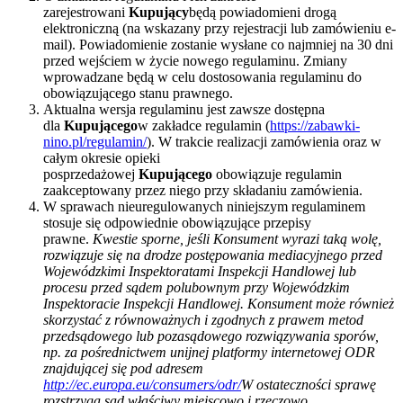
zarejestrowani
Kupujący
będą powiadomieni drogą
elektroniczną (na wskazany przy rejestracji lub zamówieniu e-
mail). Powiadomienie zostanie wysłane co najmniej na 30 dni
przed wejściem w życie nowego regulaminu. Zmiany
wprowadzane będą w celu dostosowania regulaminu do
obowiązującego stanu prawnego.
Aktualna wersja regulaminu jest zawsze dostępna
dla
Kupującego
w zakładce regulamin (
https://zabawki-
nino.pl/regulamin/
). W trakcie realizacji zamówienia oraz w
całym okresie opieki
posprzedażowej
Kupującego
obowiązuje regulamin
zaakceptowany przez niego przy składaniu zamówienia.
W sprawach nieuregulowanych niniejszym regulaminem
stosuje się odpowiednie obowiązujące przepisy
prawne.
Kwestie sporne, jeśli Konsument wyrazi taką wolę,
rozwiązuje się na drodze postępowania mediacyjnego przed
Wojewódzkimi Inspektoratami Inspekcji Handlowej lub
procesu przed sądem polubownym przy Wojewódzkim
Inspektoracie Inspekcji Handlowej. Konsument może również
skorzystać z równoważnych i zgodnych z prawem metod
przedsądowego lub pozasądowego rozwiązywania sporów,
np. za pośrednictwem unijnej platformy internetowej ODR
znajdującej się pod adresem
http://ec.europa.eu/consumers/odr/
W ostateczności sprawę
rozstrzyga sąd właściwy miejscowo i rzeczowo.