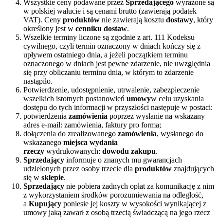
Wszystkie ceny podawane przez
Sprzedającego
wyrażone są
w polskiej walucie i są cenami brutto (zawierają podatek
VAT). Ceny
produktów
nie zawierają kosztu
dostawy
, który
określony jest w
cenniku dostaw
.
Wszelkie terminy liczone są zgodnie z art. 111 Kodeksu
cywilnego, czyli termin oznaczony w dniach kończy się z
upływem ostatniego dnia, a jeżeli początkiem terminu
oznaczonego w dniach jest pewne zdarzenie, nie uwzględnia
się przy obliczaniu terminu dnia, w którym to zdarzenie
nastąpiło.
Potwierdzenie, udostępnienie, utrwalenie, zabezpieczenie
wszelkich istotnych postanowień
umowy
w celu uzyskania
dostępu do tych informacji w przyszłości następuje w postaci:
potwierdzenia
zamówienia
poprzez wysłanie na wskazany
adres e-mail: zamówienia, faktury pro forma;
dołączenia do zrealizowanego
zamówienia
, wysłanego do
wskazanego
miejsca wydania
rzeczy
wydrukowanych:
dowodu zakupu
.
Sprzedający
informuje o znanych mu gwarancjach
udzielonych przez osoby trzecie dla
produktów
znajdujących
się w
sklepie
.
Sprzedający
nie pobiera żadnych opłat za komunikację z nim
z wykorzystaniem środków porozumiewania na odległość,
a
Kupujący
poniesie jej koszty w wysokości wynikającej z
umowy jaką zawarł z osobą trzecią świadczącą na jego rzecz