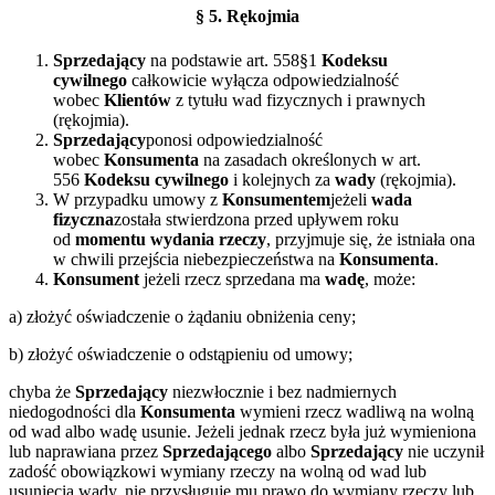
§
5. Rękojmia
Sprzedający
na podstawie art. 558§1
Kodeksu
cywilnego
całkowicie wyłącza odpowiedzialność
wobec
Klientów
z tytułu wad fizycznych i prawnych
(rękojmia).
Sprzedający
ponosi odpowiedzialność
wobec
Konsumenta
na zasadach określonych w art.
556
Kodeksu cywilnego
i kolejnych za
wady
(rękojmia).
W przypadku umowy z
Konsumentem
jeżeli
wada
fizyczna
została stwierdzona przed upływem roku
od
momentu wydania rzeczy
, przyjmuje się, że istniała ona
w chwili przejścia niebezpieczeństwa na
Konsumenta
.
Konsument
jeżeli rzecz sprzedana ma
wadę
, może:
a) złożyć oświadczenie o żądaniu obniżenia ceny;
b) złożyć oświadczenie o odstąpieniu od umowy;
chyba że
Sprzedający
niezwłocznie i bez nadmiernych
niedogodności dla
Konsumenta
wymieni rzecz wadliwą na wolną
od wad albo wadę usunie. Jeżeli jednak rzecz była już wymieniona
lub naprawiana przez
Sprzedającego
albo
Sprzedający
nie uczynił
zadość obowiązkowi wymiany rzeczy na wolną od wad lub
usunięcia wady, nie przysługuje mu prawo do wymiany rzeczy lub