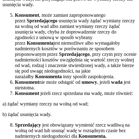
usunięcia wady.
Konsument
, może zamiast zaproponowanego
przez
Sprzedającego
usunięcia wady żądać wymiany rzeczy
na wolną od wad albo zamiast wymiany rzeczy żądać
usunięcia wady, chyba że doprowadzenie rzeczy do
zgodności z umową w sposób wybrany
przez
Konsumenta
jest niemożliwe albo wymagałoby
nadmiernych kosztów w porównaniu ze sposobem
proponowanym przez
Sprzedającego
, przy czym przy ocenie
nadmierności kosztów uwzględnia się wartość rzeczy wolnej
od wad, rodzaj i znaczenie stwierdzonej wady, a także bierze
się pod uwagę niedogodności, na jakie
narażałby
Konsumenta
inny sposób zaspokojenia.
Konsument
nie może odstąpić od
umowy
, jeżeli
wada
jest
nieistotna.
Konsument
jeżeli rzecz sprzedana ma wadę, może również:
a) żądać wymiany rzeczy na wolną od wad;
b) żądać usunięcia wady.
Sprzedający
jest obowiązany wymienić rzecz wadliwą na
wolną od wad lub usunąć wadę w rozsądnym czasie bez
nadmiernych niedogodności dla
Konsumenta.