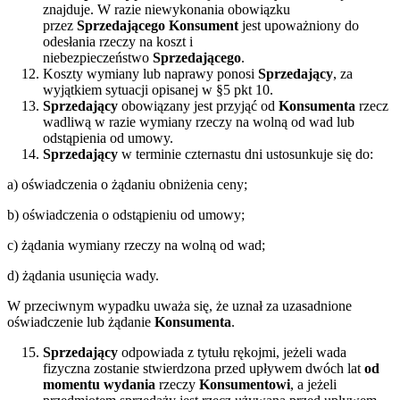
znajduje. W razie niewykonania obowiązku
przez
Sprzedającego Konsument
jest upoważniony do
odesłania rzeczy na koszt i
niebezpieczeństwo
Sprzedającego
.
Koszty wymiany lub naprawy ponosi
Sprzedający
, za
wyjątkiem sytuacji opisanej w §5 pkt 10.
Sprzedający
obowiązany jest przyjąć od
Konsumenta
rzecz
wadliwą w razie wymiany rzeczy na wolną od wad lub
odstąpienia od umowy.
Sprzedający
w terminie czternastu dni ustosunkuje się do:
a) oświadczenia o żądaniu obniżenia ceny;
b) oświadczenia o odstąpieniu od umowy;
c) żądania wymiany rzeczy na wolną od wad;
d) żądania usunięcia wady.
W przeciwnym wypadku uważa się, że uznał za uzasadnione
oświadczenie lub żądanie
Konsumenta
.
Sprzedający
odpowiada z tytułu rękojmi, jeżeli wada
fizyczna zostanie stwierdzona przed upływem dwóch lat
od
momentu wydania
rzeczy
Konsumentowi
, a jeżeli