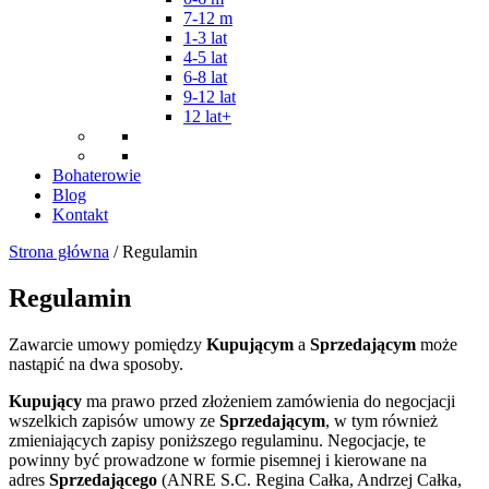
7-12 m
1-3 lat
4-5 lat
6-8 lat
9-12 lat
12 lat+
Bohaterowie
Blog
Kontakt
Strona główna
/ Regulamin
Regulamin
Zawarcie umowy pomiędzy
Kupującym
a
Sprzedającym
może
nastąpić na dwa sposoby.
Kupujący
ma prawo przed złożeniem zamówienia do negocjacji
wszelkich zapisów umowy ze
Sprzedającym
, w tym również
zmieniających zapisy poniższego regulaminu. Negocjacje, te
powinny być prowadzone w formie pisemnej i kierowane na
adres
Sprzedającego
(ANRE S.C. Regina Całka, Andrzej Całka,