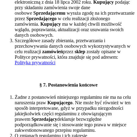
elektroniczną z dnia 18 lipca 2002 roku.
Kupujący
podając
przy składaniu zamówienia swoje dane
osobowe
Sprzedającemu
wyraża zgodę na ich przetwarzanie
przez
Sprzedającego
w celu realizacji złożonego
zamówienia.
Kupujący
ma w każdej chwili możliwość
wglądu, poprawiania, aktualizacji oraz usuwania swoich
danych osobowych.
Szczegółowe zasady zbierania, przetwarzania i
przechowywania danych osobowych wykorzystywanych w
celu realizacji
zamówień
przez
sklep
zostały opisane w
Polityce prywatności, która znajduje się pod adresem:
Polityka prywatności
§
7. Postanowienia końcowe
Żadne z postanowień niniejszego regulaminu nie ma na celu
naruszenia praw
Kupującego
. Nie może być również w ten
sposób interpretowane, gdyż w przypadku niezgodności
jakiejkolwiek części regulaminu z obowiązującym
prawem
Sprzedający
deklaruje bezwzględne
podporządkowanie się i stosowanie tego prawa w miejsce
zakwestionowanego przepisu regulaminu.
O zmianach regulaminu i ich zakresie