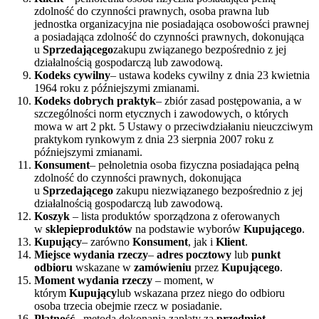
zdolność do czynności prawnych, osoba prawna lub
jednostka organizacyjna nie posiadająca osobowości prawnej
a posiadająca zdolność do czynności prawnych, dokonująca
u
Sprzedającego
zakupu związanego bezpośrednio z jej
działalnością gospodarczą lub zawodową.
Kodeks cywilny
– ustawa kodeks cywilny z dnia 23 kwietnia
1964 roku z późniejszymi zmianami.
Kodeks dobrych praktyk
– zbiór zasad postępowania, a w
szczególności norm etycznych i zawodowych, o których
mowa w art 2 pkt. 5 Ustawy o przeciwdziałaniu nieuczciwym
praktykom rynkowym z dnia 23 sierpnia 2007 roku z
późniejszymi zmianami.
Konsument
– pełnoletnia osoba fizyczna posiadająca pełną
zdolność do czynności prawnych, dokonująca
u
Sprzedającego
zakupu niezwiązanego bezpośrednio z jej
działalnością gospodarczą lub zawodową.
Koszyk
– lista produktów sporządzona z oferowanych
w
sklepie
produktów
na podstawie wyborów
Kupującego
.
Kupujący
– zarówno
Konsument
, jak i
Klient
.
Miejsce wydania rzeczy
–
adres pocztowy
lub
punkt
odbioru
wskazane w
zamówieniu
przez
Kupującego
.
Moment wydania rzeczy
– moment, w
którym
Kupujący
lub wskazana przez niego do odbioru
osoba trzecia obejmie rzecz w posiadanie.
Płatność
– metoda dokonania zapłaty za
przedmiot