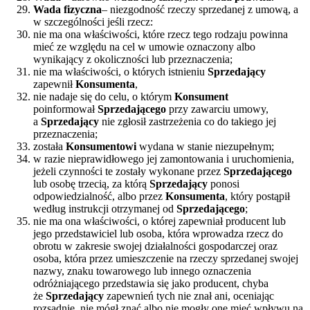
Wada fizyczna
– niezgodność rzeczy sprzedanej z umową, a
w szczególności jeśli rzecz:
nie ma ona właściwości, które rzecz tego rodzaju powinna
mieć ze względu na cel w umowie oznaczony albo
wynikający z okoliczności lub przeznaczenia;
nie ma właściwości, o których istnieniu
Sprzedający
zapewnił
Konsumenta
,
nie nadaje się do celu, o którym
Konsument
poinformował
Sprzedającego
przy zawarciu umowy,
a
Sprzedający
nie zgłosił zastrzeżenia co do takiego jej
przeznaczenia;
została
Konsumentowi
wydana w stanie niezupełnym;
w razie nieprawidłowego jej zamontowania i uruchomienia,
jeżeli czynności te zostały wykonane przez
Sprzedającego
lub osobę trzecią, za którą
Sprzedający
ponosi
odpowiedzialność, albo przez
Konsumenta
, który postąpił
według instrukcji otrzymanej od
Sprzedającego
;
nie ma ona właściwości, o której zapewniał producent lub
jego przedstawiciel lub osoba, która wprowadza rzecz do
obrotu w zakresie swojej działalności gospodarczej oraz
osoba, która przez umieszczenie na rzeczy sprzedanej swojej
nazwy, znaku towarowego lub innego oznaczenia
odróżniającego przedstawia się jako producent, chyba
że
Sprzedający
zapewnień tych nie znał ani, oceniając
rozsądnie, nie mógł znać albo nie mogły one mieć wpływu na