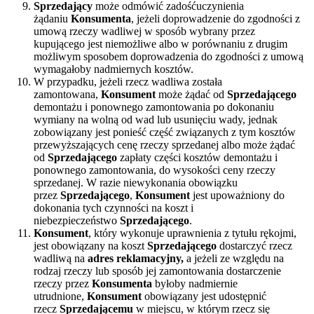
Sprzedający
może odmówić zadośćuczynienia
żądaniu
Konsumenta
, jeżeli doprowadzenie do zgodności z
umową rzeczy wadliwej w sposób wybrany przez
kupującego jest niemożliwe albo w porównaniu z drugim
możliwym sposobem doprowadzenia do zgodności z umową
wymagałoby nadmiernych kosztów.
W przypadku, jeżeli rzecz wadliwa została
zamontowana,
Konsument
może żądać od
Sprzedającego
demontażu i ponownego zamontowania po dokonaniu
wymiany na wolną od wad lub usunięciu wady, jednak
zobowiązany jest ponieść część związanych z tym kosztów
przewyższających cenę rzeczy sprzedanej albo może żądać
od
Sprzedającego
zapłaty części kosztów demontażu i
ponownego zamontowania, do wysokości ceny rzeczy
sprzedanej. W razie niewykonania obowiązku
przez
Sprzedającego
,
Konsument
jest upoważniony do
dokonania tych czynności na koszt i
niebezpieczeństwo
Sprzedającego
.
Konsument
, który wykonuje uprawnienia z tytułu rękojmi,
jest obowiązany na koszt
Sprzedającego
dostarczyć rzecz
wadliwą na
adres reklamacyjny,
a jeżeli ze względu na
rodzaj rzeczy lub sposób jej zamontowania dostarczenie
rzeczy przez
Konsumenta
byłoby nadmiernie
utrudnione,
Konsument
obowiązany jest udostępnić
rzecz
Sprzedającemu
w miejscu, w którym rzecz się