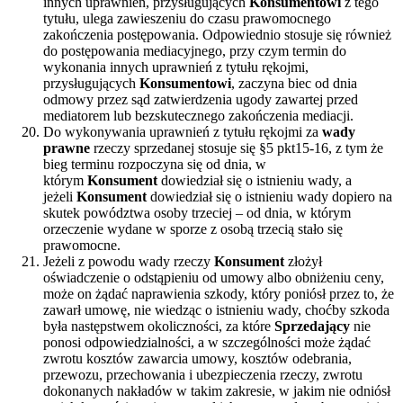
innych uprawnień, przysługujących
Konsumentowi
z tego
tytułu, ulega zawieszeniu do czasu prawomocnego
zakończenia postępowania. Odpowiednio stosuje się również
do postępowania mediacyjnego, przy czym termin do
wykonania innych uprawnień z tytułu rękojmi,
przysługujących
Konsumentowi
, zaczyna biec od dnia
odmowy przez sąd zatwierdzenia ugody zawartej przed
mediatorem lub bezskutecznego zakończenia mediacji.
Do wykonywania uprawnień z tytułu rękojmi za
wady
prawne
rzeczy sprzedanej stosuje się §5 pkt15-16, z tym że
bieg terminu rozpoczyna się od dnia, w
którym
Konsument
dowiedział się o istnieniu wady, a
jeżeli
Konsument
dowiedział się o istnieniu wady dopiero na
skutek powództwa osoby trzeciej – od dnia, w którym
orzeczenie wydane w sporze z osobą trzecią stało się
prawomocne.
Jeżeli z powodu wady rzeczy
Konsument
złożył
oświadczenie o odstąpieniu od umowy albo obniżeniu ceny,
może on żądać naprawienia szkody, który poniósł przez to, że
zawarł umowę, nie wiedząc o istnieniu wady, choćby szkoda
była następstwem okoliczności, za które
Sprzedający
nie
ponosi odpowiedzialności, a w szczególności może żądać
zwrotu kosztów zawarcia umowy, kosztów odebrania,
przewozu, przechowania i ubezpieczenia rzeczy, zwrotu
dokonanych nakładów w takim zakresie, w jakim nie odniósł