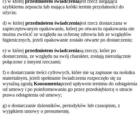
c) w której
przedmiotem świadczenia
jest rzecz ulegająca
szybkiemu zepsuciu lub mająca krótki termin przydatności do
użycia;
d) w której
przedmiotem świadczenia
jest rzecz dostarczana w
zapieczętowanym opakowaniu, której po otwarciu opakowania nie
można zwrócić ze względu na ochronę zdrowia lub ze względów
higienicznych, jeżeli opakowanie zostało otwarte po dostarczeniu;
e) w której
przedmiotem świadczenia
są rzeczy, które po
dostarczeniu, ze względu na swój charakter, zostają nierozłącznie
połączone z innymi rzeczami;
f) o dostarczanie treści cyfrowych, które nie są zapisane na nośniku
materialnym, jeżeli spełnianie świadczenia rozpoczęło się za
wyraźną zgodą
Konsumenta
przed upływem terminu do odstąpienia
od umowy i po poinformowaniu go przez przedsiębiorcę o utracie
prawa odstąpienia od umowy;
g) o dostarczanie dzienników, periodyków lub czasopism, z
wyjątkiem umowy o prenumeratę.