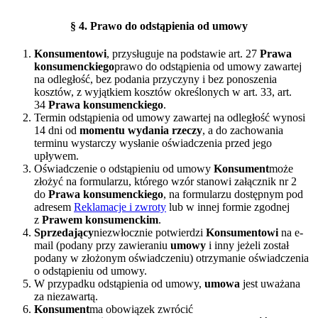
§ 4. Prawo do odstąpienia od umowy
Konsumentowi
, przysługuje na podstawie art. 27
Prawa
konsumenckiego
prawo do odstąpienia od umowy zawartej
na odległość, bez podania przyczyny i bez ponoszenia
kosztów, z wyjątkiem kosztów określonych w art. 33, art.
34
Prawa konsumenckiego
.
Termin odstąpienia od umowy zawartej na odległość wynosi
14 dni od
momentu wydania rzeczy
, a do zachowania
terminu wystarczy wysłanie oświadczenia przed jego
upływem.
Oświadczenie o odstąpieniu od umowy
Konsument
może
złożyć na formularzu, którego wzór stanowi załącznik nr 2
do
Prawa konsumenckiego
, na formularzu dostępnym pod
adresem
Reklamacje i zwroty
lub w innej formie zgodnej
z
Prawem konsumenckim
.
Sprzedający
niezwłocznie potwierdzi
Konsumentowi
na e-
mail (podany przy zawieraniu
umowy
i inny jeżeli został
podany w złożonym oświadczeniu) otrzymanie oświadczenia
o odstąpieniu od umowy.
W przypadku odstąpienia od umowy,
umowa
jest uważana
za niezawartą.
Konsument
ma obowiązek zwrócić