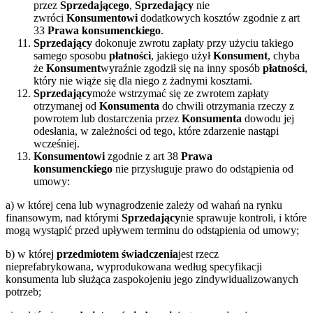
przez
Sprzedającego
,
Sprzedający
nie
zwróci
Konsumentowi
dodatkowych kosztów zgodnie z art
33
Prawa konsumenckiego
.
Sprzedający
dokonuje zwrotu zapłaty przy użyciu takiego
samego sposobu
płatności
, jakiego użył
Konsument
, chyba
że
Konsument
wyraźnie zgodził się na inny sposób
płatności
,
który nie wiąże się dla niego z żadnymi kosztami.
Sprzedający
może wstrzymać się ze zwrotem zapłaty
otrzymanej od
Konsumenta
do chwili otrzymania rzeczy z
powrotem lub dostarczenia przez
Konsumenta
dowodu jej
odesłania, w zależności od tego, które zdarzenie nastąpi
wcześniej.
Konsumentowi
zgodnie z art 38
Prawa
konsumenckiego
nie przysługuje prawo do odstąpienia od
umowy:
a) w której cena lub wynagrodzenie zależy od wahań na rynku
finansowym, nad którymi
Sprzedający
nie sprawuje kontroli, i które
mogą wystąpić przed upływem terminu do odstąpienia od umowy;
b) w której
przedmiotem świadczenia
jest rzecz
nieprefabrykowana, wyprodukowana według specyfikacji
konsumenta lub służąca zaspokojeniu jego zindywidualizowanych
potrzeb;