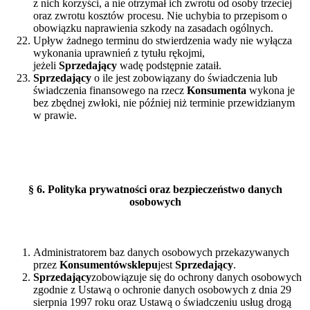
z nich korzyści, a nie otrzymał ich zwrotu od osoby trzeciej
oraz zwrotu kosztów procesu. Nie uchybia to przepisom o
obowiązku naprawienia szkody na zasadach ogólnych.
Upływ żadnego terminu do stwierdzenia wady nie wyłącza
wykonania uprawnień z tytułu rękojmi,
jeżeli
Sprzedający
wadę podstępnie zataił.
Sprzedający
o ile jest zobowiązany do świadczenia lub
świadczenia finansowego na rzecz
Konsumenta
wykona je
bez zbędnej zwłoki, nie później niż terminie przewidzianym
w prawie.
§
6. Polityka prywatności oraz bezpieczeństwo danych
osobowych
Administratorem baz danych osobowych przekazywanych
przez
Konsumentów
sklepu
jest
Sprzedający
.
Sprzedający
zobowiązuje się do ochrony danych osobowych
zgodnie z Ustawą o ochronie danych osobowych z dnia 29
sierpnia 1997 roku oraz Ustawą o świadczeniu usług drogą