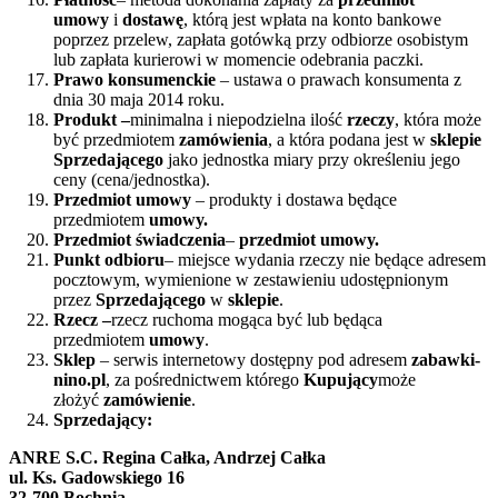
umowy
i
dostawę
, którą jest wpłata na konto bankowe
poprzez przelew, zapłata gotówką przy odbiorze osobistym
lub zapłata kurierowi w momencie odebrania paczki.
Prawo konsumenckie
– ustawa o prawach konsumenta z
dnia 30 maja 2014 roku.
Produkt –
minimalna i niepodzielna ilość
rzeczy
, która może
być przedmiotem
zamówienia
, a która podana jest w
sklepie
Sprzedającego
jako jednostka miary przy określeniu jego
ceny (cena/jednostka).
Przedmiot umowy
– produkty i dostawa będące
przedmiotem
umowy.
Przedmiot świadczenia
–
przedmiot umowy.
Punkt odbioru
– miejsce wydania rzeczy nie będące adresem
pocztowym, wymienione w zestawieniu udostępnionym
przez
Sprzedającego
w
sklepie
.
Rzecz –
rzecz ruchoma mogąca być lub będąca
przedmiotem
umowy
.
Sklep
– serwis internetowy dostępny pod adresem
zabawki-
nino.pl
, za pośrednictwem którego
Kupujący
może
złożyć
zamówienie
.
Sprzedający:
ANRE S.C. Regina Całka, Andrzej Całka
ul. Ks. Gadowskiego 16
32-700 Bochnia