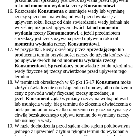
przedmiotem sprzedaży jest rzecz używana przed upływem
roku
od momentu wydania
rzeczy
Konsumentowi
.
Roszczenie
Konsumenta
o usunięcie wady lub wymianę
rzeczy sprzedanej na wolną od wad przedawnia się z
upływem roku, licząc od dnia stwierdzenia wady jednak nie
wcześniej niż przed upływem dwóch lat
od momentu
wydania
rzeczy
Konsumentowi
, a jeżeli przedmiotem
sprzedaży jest rzecz używana przed upływem roku
od
momentu wydania
rzeczy
Konsumentowi
.
W przypadku, kiedy określony przez
Sprzedającego
lub
producenta termin przydatności rzeczy do użycia kończy się
po upływie dwóch lat od
momentu wydania rzeczy
Konsumentowi
,
Sprzedający
odpowiada z tytułu rękojmi za
wady fizyczne tej rzeczy stwierdzone przed upływem tego
terminu.
W terminach określonych w §5 pkt 15-17
Konsument
może
złożyć oświadczenie o odstąpieniu od umowy albo obniżeniu
ceny z powodu wady fizycznej rzeczy sprzedanej, a
jeżeli
Konsument
żądał wymiany rzeczy na wolną od wad
lub usunięcia wady, bieg terminu do złożenia oświadczenia o
odstąpieniu od umowy albo obniżeniu ceny rozpoczyna się z
chwilą bezskutecznego upływu terminu do wymiany rzeczy
lub usunięcia wady.
W razie dochodzenia przed sądem albo sądem polubownym
jednego z uprawnień z tytułu rękojmi termin do wykonania