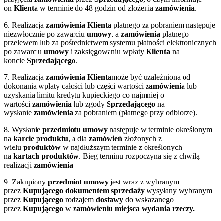
on
Klienta
w terminie do 48 godzin od złożenia
zamówienia
.
6. Realizacja
zamówienia
Klienta
płatnego za pobraniem następuje
niezwłocznie po zawarciu
umowy
, a
zamówienia
płatnego
przelewem lub za pośrednictwem systemu płatności elektronicznych
po zawarciu
umowy
i zaksięgowaniu wpłaty
Klienta
na
koncie
Sprzedającego
.
7. Realizacja
zamówienia
Klienta
może być uzależniona od
dokonania wpłaty całości lub części wartości
zamówienia
lub
uzyskania limitu kredytu kupieckiego co najmniej o
wartości
zamówienia
lub zgody
Sprzedającego
na
wysłanie
zamówienia
za pobraniem (płatnego przy odbiorze).
8. Wysłanie
przedmiotu umowy
następuje w terminie określonym
na
karcie
produktu
, a dla
zamówień
złożonych z
wielu
produktów
w najdłuższym terminie z określonych
na
kartach
produktów
. Bieg terminu rozpoczyna się z chwilą
realizacji
zamówienia
.
9. Zakupiony
przedmiot umowy
jest wraz z wybranym
przez
Kupującego dokumentem sprzedaży
wysyłany wybranym
przez
Kupującego
rodzajem
dostawy
do wskazanego
przez
Kupującego
w
zamówieniu miejsca wydania rzeczy.