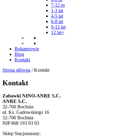
7-12 m
1-3 lat
4-5 lat
6-8 lat
9-12 lat
12 lat+
Bohaterowie
Blog
Kontakt
Strona główna
/ Kontakt
Kontakt
Zabawki NINO-ANRE S.C.
ANRE S.C.
32-700 Bochnia
ul. Ks. Gadowskiego 16
32-700 Bochnia
NIP 868 193 03 93
Sklep Stacjonarany: