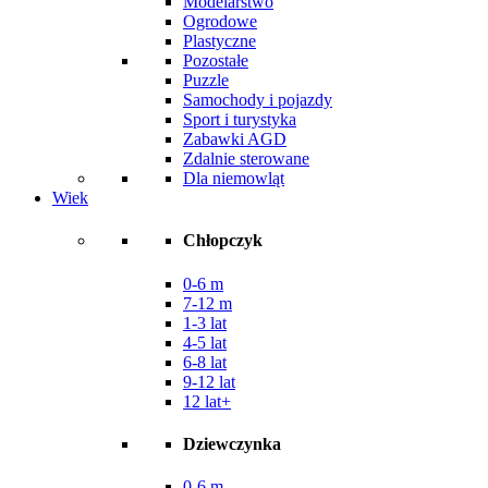
Modelarstwo
Ogrodowe
Plastyczne
Pozostałe
Puzzle
Samochody i pojazdy
Sport i turystyka
Zabawki AGD
Zdalnie sterowane
Dla niemowląt
Wiek
Chłopczyk
0-6 m
7-12 m
1-3 lat
4-5 lat
6-8 lat
9-12 lat
12 lat+
Dziewczynka
0-6 m