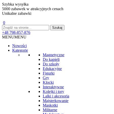
Szybka wysyłka
5000 zabawek w atrakcyjnych cenach
Unikalne zabawki
0
+48 798-857-876
MENU
MENU
Nowości
Kategorie
Magnetyczne
Do kąpieli
Do szkoły
Edukacyjne
Figurki
Gry
Klocki
Interaktywne
Kolejki i tory
Lalki i akcesoria
Majsterkowanie
Maskotki
Militarne