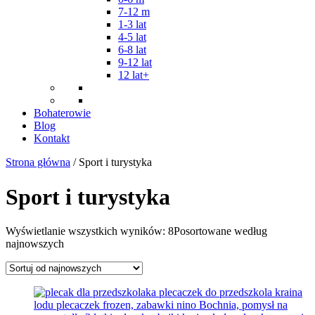
7-12 m
1-3 lat
4-5 lat
6-8 lat
9-12 lat
12 lat+
Bohaterowie
Blog
Kontakt
Strona główna
/ Sport i turystyka
Sport i turystyka
Wyświetlanie wszystkich wyników: 8
Posortowane według
najnowszych