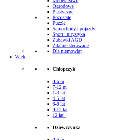
Modelarstwo
Ogrodowe
Plastyczne
Pozostałe
Puzzle
Samochody i pojazdy
Sport i turystyka
Zabawki AGD
Zdalnie sterowane
Dla niemowląt
Wiek
Chłopczyk
0-6 m
7-12 m
1-3 lat
4-5 lat
6-8 lat
9-12 lat
12 lat+
Dziewczynka
0-6 m