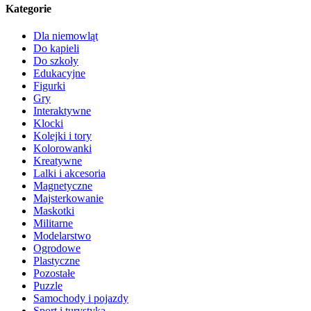
Kategorie
Dla niemowląt
Do kąpieli
Do szkoły
Edukacyjne
Figurki
Gry
Interaktywne
Klocki
Kolejki i tory
Kolorowanki
Kreatywne
Lalki i akcesoria
Magnetyczne
Majsterkowanie
Maskotki
Militarne
Modelarstwo
Ogrodowe
Plastyczne
Pozostałe
Puzzle
Samochody i pojazdy
Sport i turystyka