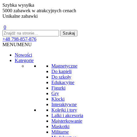
Szybka wysyłka
5000 zabawek w atrakcyjnych cenach
Unikalne zabawki
0
+48 798-857-876
MENU
MENU
Nowości
Kategorie
Magnetyczne
Do kąpieli
Do szkoły
Edukacyjne
Figurki
Gry
Klocki
Interaktywne
Kolejki i tory
Lalki i akcesoria
Majsterkowanie
Maskotki
Militarne