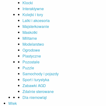
Klocki
Interaktywne
Kolejki i tory
Lalki i akcesoria
Majsterkowanie
Maskotki
Militarne
Modelarstwo
Ogrodowe
Plastyczne
Pozostałe
Puzzle
Samochody i pojazdy
Sport i turystyka
Zabawki AGD
Zdalnie sterowane
Dla niemowląt
Wiek