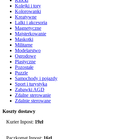
Klocki
Kolejki i tory
Kolorowanki
Kreatywne
Lalki i akcesoria
Magnetyczne
Majsterkowanie
Maskotki
Militarne
Modelarstwo
Ogrodowe
Plastyczne
Pozostałe
Puzzle
Samochody i pojazdy
Sport i turystyka
Zabawki AGD
Zdalne sterowanie
Zdalnie sterowane
Koszty dostawy
Kurier Inpost:
19zł
Paczkomat Inpost:
16zł