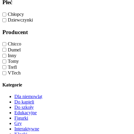
Płeć
Chłopcy
Dziewczynki
Producent
Chicco
Dumel
Inny
Tomy
Trefl
VTech
Kategorie
Dla niemowląt
Do kąpieli
Do szkoły
Edukacyjne
Figurki
Gry
Interaktywne