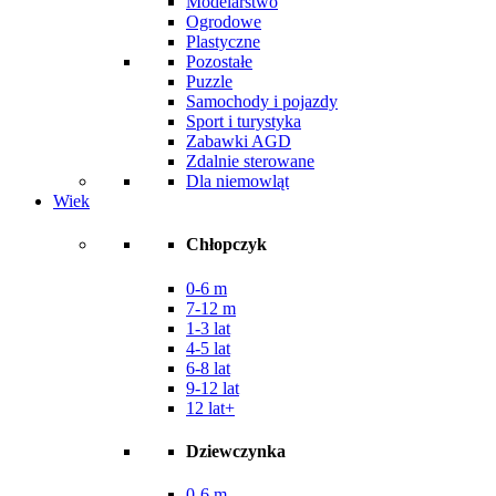
Modelarstwo
Ogrodowe
Plastyczne
Pozostałe
Puzzle
Samochody i pojazdy
Sport i turystyka
Zabawki AGD
Zdalnie sterowane
Dla niemowląt
Wiek
Chłopczyk
0-6 m
7-12 m
1-3 lat
4-5 lat
6-8 lat
9-12 lat
12 lat+
Dziewczynka
0-6 m