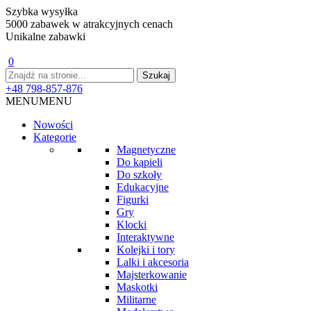
Szybka wysyłka
5000 zabawek w atrakcyjnych cenach
Unikalne zabawki
0
+48 798-857-876
MENU
MENU
Nowości
Kategorie
Magnetyczne
Do kąpieli
Do szkoły
Edukacyjne
Figurki
Gry
Klocki
Interaktywne
Kolejki i tory
Lalki i akcesoria
Majsterkowanie
Maskotki
Militarne