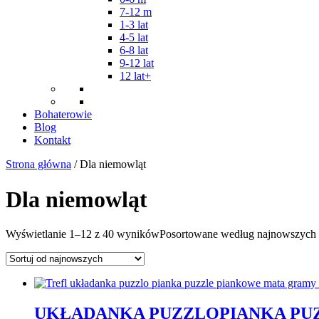
7-12 m
1-3 lat
4-5 lat
6-8 lat
9-12 lat
12 lat+
Bohaterowie
Blog
Kontakt
Strona główna
/ Dla niemowląt
Dla niemowląt
Wyświetlanie 1–12 z 40 wyników
Posortowane według najnowszych
UKŁADANKA PUZZLOPIANKA PUZ