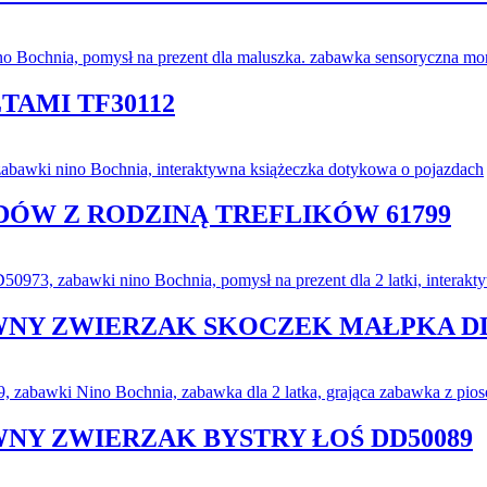
TAMI TF30112
DÓW Z RODZINĄ TREFLIKÓW 61799
NY ZWIERZAK SKOCZEK MAŁPKA DD
NY ZWIERZAK BYSTRY ŁOŚ DD50089