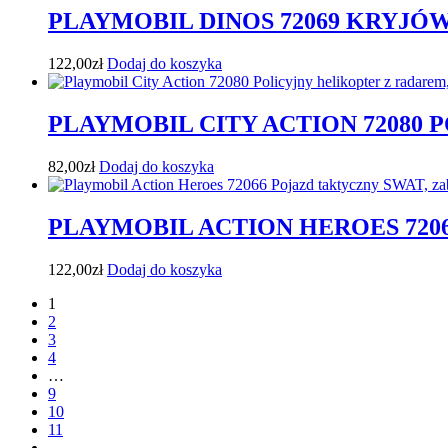
PLAYMOBIL DINOS 72069 KRYJÓ
122,00
zł
Dodaj do koszyka
PLAYMOBIL CITY ACTION 72080
82,00
zł
Dodaj do koszyka
PLAYMOBIL ACTION HEROES 720
122,00
zł
Dodaj do koszyka
1
2
3
4
…
9
10
11
→