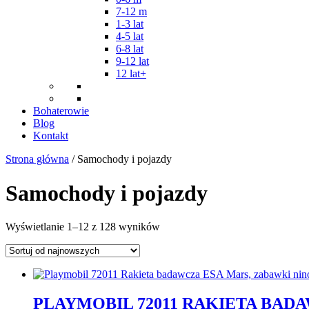
7-12 m
1-3 lat
4-5 lat
6-8 lat
9-12 lat
12 lat+
Bohaterowie
Blog
Kontakt
Strona główna
/ Samochody i pojazdy
Samochody i pojazdy
Posortowane
Wyświetlanie 1–12 z 128 wyników
według
najnowszych
PLAYMOBIL 72011 RAKIETA BAD