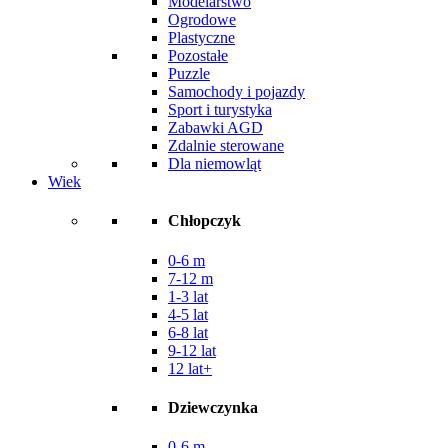
Modelarstwo
Ogrodowe
Plastyczne
Pozostałe
Puzzle
Samochody i pojazdy
Sport i turystyka
Zabawki AGD
Zdalnie sterowane
Dla niemowląt
Wiek
Chłopczyk
0-6 m
7-12 m
1-3 lat
4-5 lat
6-8 lat
9-12 lat
12 lat+
Dziewczynka
0-6 m