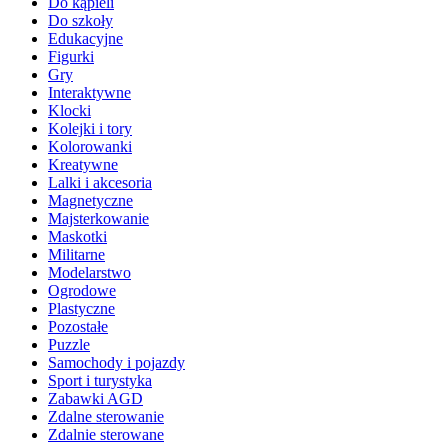
Do kąpieli
Do szkoły
Edukacyjne
Figurki
Gry
Interaktywne
Klocki
Kolejki i tory
Kolorowanki
Kreatywne
Lalki i akcesoria
Magnetyczne
Majsterkowanie
Maskotki
Militarne
Modelarstwo
Ogrodowe
Plastyczne
Pozostałe
Puzzle
Samochody i pojazdy
Sport i turystyka
Zabawki AGD
Zdalne sterowanie
Zdalnie sterowane