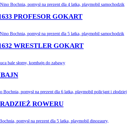
1633 PROFESOR GOKART
1632 WRESTLER GOKART
MBAJN
 KRADZIEŻ ROWERU