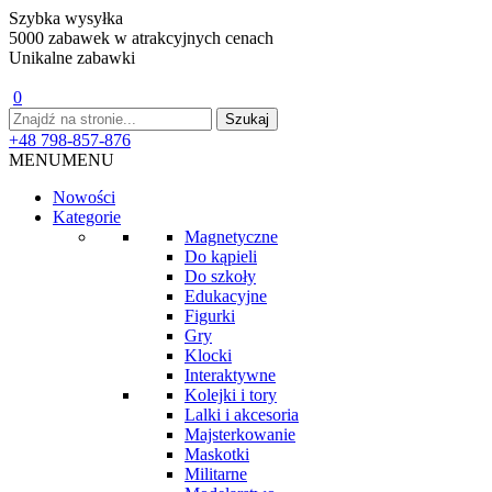
Szybka wysyłka
5000 zabawek w atrakcyjnych cenach
Unikalne zabawki
0
+48 798-857-876
MENU
MENU
Nowości
Kategorie
Magnetyczne
Do kąpieli
Do szkoły
Edukacyjne
Figurki
Gry
Klocki
Interaktywne
Kolejki i tory
Lalki i akcesoria
Majsterkowanie
Maskotki
Militarne