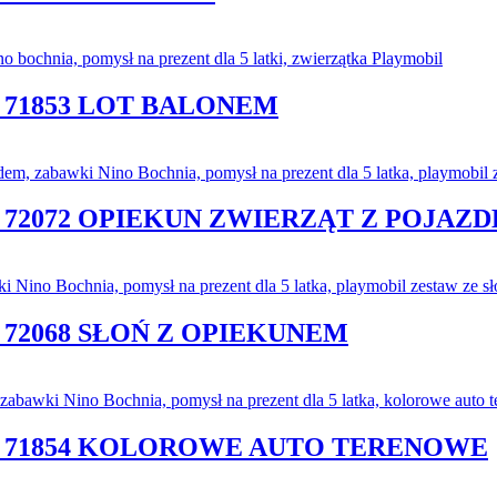
 71853 LOT BALONEM
 72072 OPIEKUN ZWIERZĄT Z POJAZ
72068 SŁOŃ Z OPIEKUNEM
S 71854 KOLOROWE AUTO TERENOWE