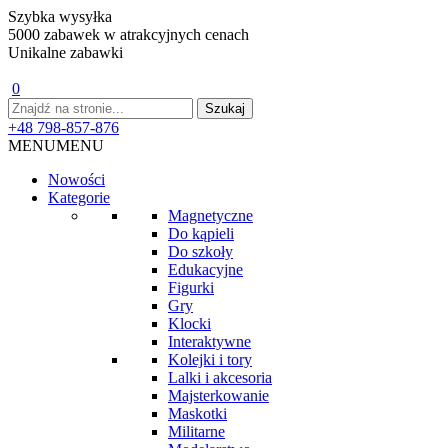
Szybka wysyłka
5000 zabawek w atrakcyjnych cenach
Unikalne zabawki
0
+48 798-857-876
MENU
MENU
Nowości
Kategorie
Magnetyczne
Do kąpieli
Do szkoły
Edukacyjne
Figurki
Gry
Klocki
Interaktywne
Kolejki i tory
Lalki i akcesoria
Majsterkowanie
Maskotki
Militarne