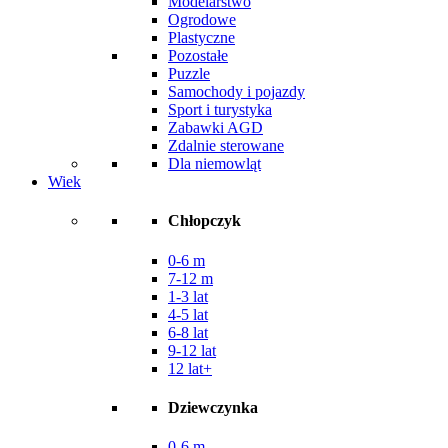
Modelarstwo
Ogrodowe
Plastyczne
Pozostałe
Puzzle
Samochody i pojazdy
Sport i turystyka
Zabawki AGD
Zdalnie sterowane
Dla niemowląt
Wiek
Chłopczyk
0-6 m
7-12 m
1-3 lat
4-5 lat
6-8 lat
9-12 lat
12 lat+
Dziewczynka
0-6 m