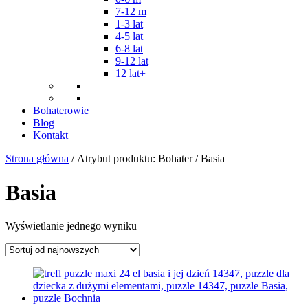
7-12 m
1-3 lat
4-5 lat
6-8 lat
9-12 lat
12 lat+
Bohaterowie
Blog
Kontakt
Strona główna
/ Atrybut produktu: Bohater / Basia
Basia
Wyświetlanie jednego wyniku