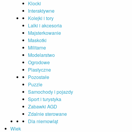
Klocki
Interaktywne
Kolejki i tory
Lalki i akcesoria
Majsterkowanie
Maskotki
Militarne
Modelarstwo
Ogrodowe
Plastyczne
Pozostałe
Puzzle
Samochody i pojazdy
Sport i turystyka
Zabawki AGD
Zdalnie sterowane
Dla niemowląt
Wiek