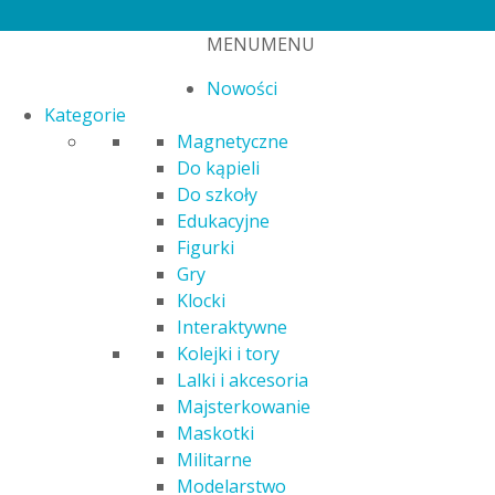
5
MENU
MENU
Nowości
Kategorie
Magnetyczne
Do kąpieli
Do szkoły
Edukacyjne
Figurki
Strona główna
/ Atrybut produktu: Bohater / Polly Pocket
Gry
Klocki
Polly Pocket
Interaktywne
Kolejki i tory
Nie znaleziono produktów, których szukasz.
Lalki i akcesoria
Filtry
Majsterkowanie
Maskotki
Militarne
Modelarstwo