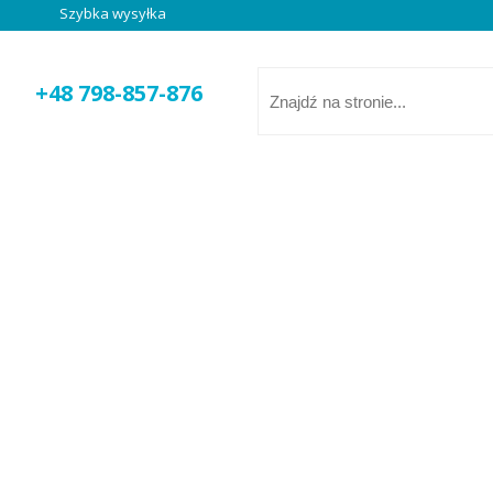
Szybka wysyłka
000 zabawek w atrakcyjnych cenach
Unikalne zabawki
+48 798-857-876