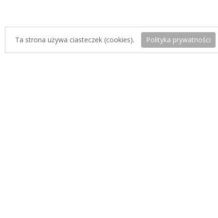
Ta strona używa ciasteczek (cookies).
Polityka prywatności
Koszty dostawy
Kurier Inpost:
19zł