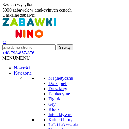
Szybka wysyłka
5000 zabawek w atrakcyjnych cenach
Unikalne zabawki
0
+48 798-857-876
MENU
MENU
Nowości
Kategorie
Magnetyczne
Do kąpieli
Do szkoły
Edukacyjne
Figurki
Gry
Klocki
Interaktywne
Kolejki i tory
Lalki i akcesoria