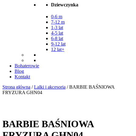
Dziewczynka
0-6 m
7-12 m
1-3 lat
4-5 lat
6-8 lat
9-12 lat
12 lat+
Bohaterowie
Blog
Kontakt
Strona główna
/
Lalki i akcesoria
/ BARBIE BAŚNIOWA
FRYZURA GHN04
BARBIE BAŚNIOWA
FRYZURA GHN04