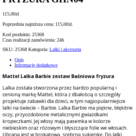
115,00
zł
Poprzednia najniższa cena:
115,00
zł
.
Kod produktu: 25368
Czas realizacji zamówienia: 24h
SKU:
25368
Kategoria:
Lalki i akcesoria
Opis
Informacje dodatkowe
Mattel Lalka Barbie zestaw Baśniowa fryzura
Lalka została stworzona przez bardzo popularną i
cenioną markę Mattel, która z dbałością o szczegóły
projektuje zabawki dla dzieci, w tym najpopularniejsze
lalki na świecie – Barbie. Lalka Barbie ma piękne, błękitne
oczy, przyozdobione metalicznymi gwiazdkami
kropeczkami. Jej włosy mają pasemka w kolorze
niebieskim oraz różowym i błyszczące folie we włosach.
Ubrana jest w brokatową, srebrną sukienkę. Do lalki