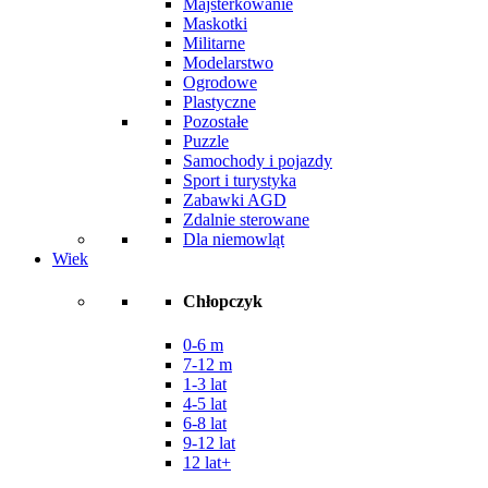
Majsterkowanie
Maskotki
Militarne
Modelarstwo
Ogrodowe
Plastyczne
Pozostałe
Puzzle
Samochody i pojazdy
Sport i turystyka
Zabawki AGD
Zdalnie sterowane
Dla niemowląt
Wiek
Chłopczyk
0-6 m
7-12 m
1-3 lat
4-5 lat
6-8 lat
9-12 lat
12 lat+