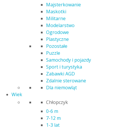
Majsterkowanie
BARBIE FOODTRUCK ZESTAW DO
Maskotki
ZABAWY GMW07
Militarne
Modelarstwo
280,00
zł
Ogrodowe
Plastyczne
Poprzednia najniższa cena:
280,00
zł
.
Pozostałe
Kod produktu: 24912
Puzzle
Czas realizacji zamówienia: 24h
Samochody i pojazdy
Sport i turystyka
Kategorie:
Lalki i akcesoria
,
Samochody i pojazdy
Zabawki AGD
Zdalnie sterowane
Opis
Dla niemowląt
Informacje dodatkowe
Wiek
Zapraszamy na lunch. Czas na wyśmienitą zabawę z
Chłopczyk
Foodtruckiem Barbie. Jeśli uwielbiasz przygotowywanie
0-6 m
pysznych posiłków i obsługę klientów, możesz zostać
7-12 m
właścicielem własnego foodtrucka. Pojazd ma ponad 45 cm
1-3 lat