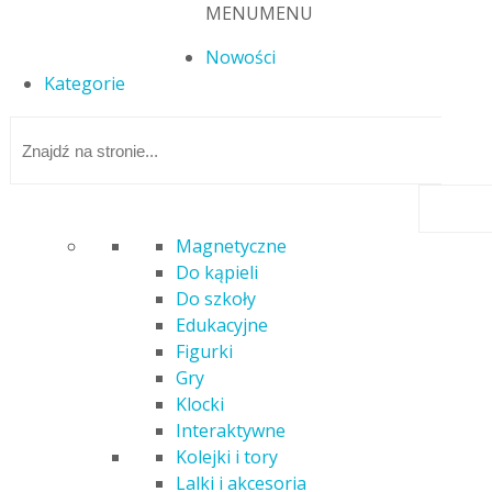
MENU
MENU
Nowości
Kategorie
Magnetyczne
Do kąpieli
Strona główna
/
Samochody i pojazdy
/ BARBIE FOODTRUCK
Do szkoły
ZESTAW DO ZABAWY GMW07
Edukacyjne
Figurki
Gry
Klocki
Interaktywne
Kolejki i tory
Lalki i akcesoria