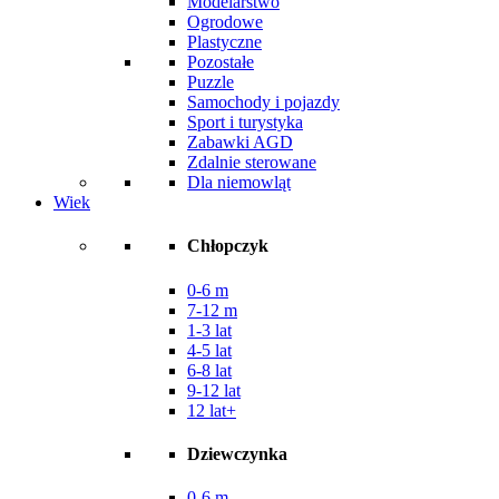
Modelarstwo
Ogrodowe
Plastyczne
Pozostałe
Puzzle
Samochody i pojazdy
Sport i turystyka
Zabawki AGD
Zdalnie sterowane
Dla niemowląt
Wiek
Chłopczyk
0-6 m
7-12 m
1-3 lat
4-5 lat
6-8 lat
9-12 lat
12 lat+
Dziewczynka
0-6 m