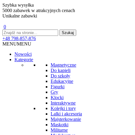
Szybka wysyłka
5000 zabawek w atrakcyjnych cenach
Unikalne zabawki
0
+48 798-857-876
MENU
MENU
Nowości
Kategorie
Magnetyczne
Do kąpieli
Do szkoły
Edukacyjne
Figurki
Gry
Klocki
Interaktywne
Kolejki i tory
Lalki i akcesoria
Majsterkowanie
Maskotki
Militarne