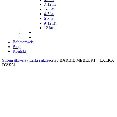
7-12 m
1-3 lat
4-5 lat
6-8 lat
9-12 lat
12 lat+
Bohaterowie
Blog
Kontakt
Strona główna
/
Lalki i akcesoria
/ BARBIE MEBELKI + LALKA
DVX51