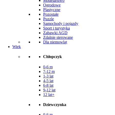
Modelarstwo
Ogrodowe
Plastyczne
Pozostałe
Puzzle
Samochody i pojazdy
Sport i turystyka
Zabawki AGD
Zdalnie sterowane
Dla niemowląt
Wiek
Chłopczyk
0-6 m
7-12 m
1-3 lat
4-5 lat
6-8 lat
9-12 lat
12 lat+
Dziewczynka
0-6 m