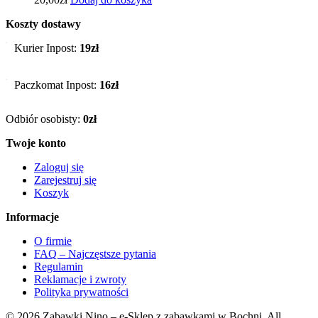
Koszty dostawy
Kurier Inpost:
19zł
Paczkomat Inpost:
16zł
Odbiór osobisty:
0zł
Twoje konto
Zaloguj się
Zarejestruj się
Koszyk
Informacje
O firmie
FAQ – Najczęstsze pytania
Regulamin
Reklamacje i zwroty
Polityka prywatności
© 2026 Zabawki Nino – e-Sklep z zabawkami w Bochni. All