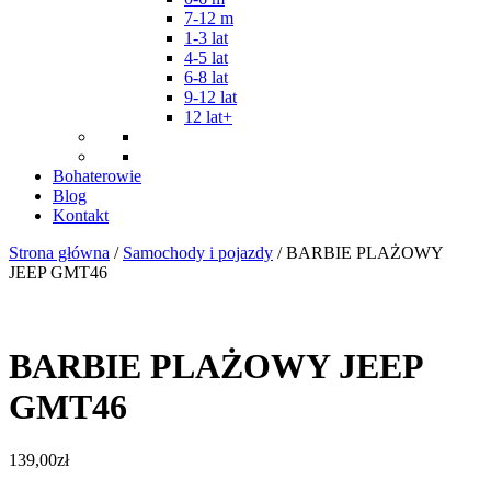
7-12 m
1-3 lat
4-5 lat
6-8 lat
9-12 lat
12 lat+
Bohaterowie
Blog
Kontakt
Strona główna
/
Samochody i pojazdy
/ BARBIE PLAŻOWY
JEEP GMT46
BARBIE PLAŻOWY JEEP
GMT46
139,00
zł