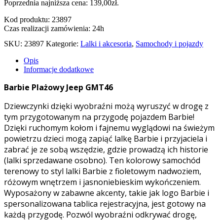
Poprzednia najniższa cena:
139,00
zł
.
Kod produktu: 23897
Czas realizacji zamówienia: 24h
SKU:
23897
Kategorie:
Lalki i akcesoria
,
Samochody i pojazdy
Opis
Informacje dodatkowe
Barbie Plażowy Jeep GMT46
Dziewczynki dzięki wyobraźni możą wyruszyć w drogę z
tym przygotowanym na przygodę pojazdem Barbie!
Dzięki ruchomym kołom i fajnemu wyglądowi na świeżym
powietrzu dzieci mogą zapiąć lalkę Barbie i przyjaciela i
zabrać je ze sobą wszędzie, gdzie prowadzą ich historie
(lalki sprzedawane osobno). Ten kolorowy samochód
terenowy to styl lalki Barbie z fioletowym nadwoziem,
różowym wnętrzem i jasnoniebieskim wykończeniem.
Wyposażony w zabawne akcenty, takie jak logo Barbie i
spersonalizowana tablica rejestracyjna, jest gotowy na
każdą przygodę. Pozwól wyobraźni odkrywać drogę,