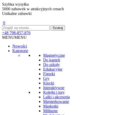
Szybka wysyłka
5000 zabawek w atrakcyjnych cenach
Unikalne zabawki
0
+48 798-857-876
MENU
MENU
Nowości
Kategorie
Magnetyczne
Do kąpieli
Do szkoły
Edukacyjne
Figurki
Gry
Klocki
Interaktywne
Kolejki i tory
Lalki i akcesoria
Majsterkowanie
Maskotki
Militarne