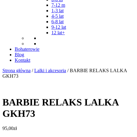
7-12 m
1-3 lat
4-5 lat
6-8 lat
9-12 lat
12 lat+
Bohaterowie
Blog
Kontakt
Strona główna
/
Lalki i akcesoria
/ BARBIE RELAKS LALKA
GKH73
BARBIE RELAKS LALKA
GKH73
95,00
zł