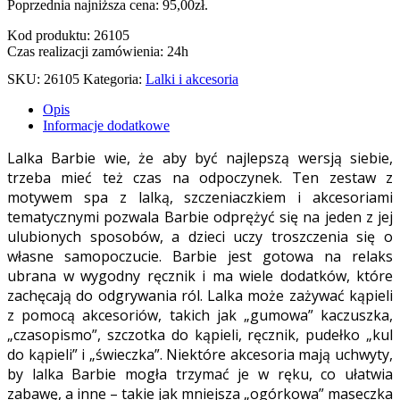
Poprzednia najniższa cena:
95,00
zł
.
Kod produktu: 26105
Czas realizacji zamówienia: 24h
SKU:
26105
Kategoria:
Lalki i akcesoria
Opis
Informacje dodatkowe
Lalka Barbie wie, że aby być najlepszą wersją siebie,
trzeba mieć też czas na odpoczynek. Ten zestaw z
motywem spa z lalką, szczeniaczkiem i akcesoriami
tematycznymi pozwala Barbie odprężyć się na jeden z jej
ulubionych sposobów, a dzieci uczy troszczenia się o
własne samopoczucie. Barbie jest gotowa na relaks
ubrana w wygodny ręcznik i ma wiele dodatków, które
zachęcają do odgrywania ról. Lalka może zażywać kąpieli
z pomocą akcesoriów, takich jak „gumowa” kaczuszka,
„czasopismo”, szczotka do kąpieli, ręcznik, pudełko „kul
do kąpieli” i „świeczka”. Niektóre akcesoria mają uchwyty,
by lalka Barbie mogła trzymać je w ręku, co ułatwia
zabawę, a inne – takie jak mniejsza „ogórkowa” maseczka