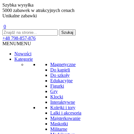
Szybka wysyłka
5000 zabawek w atrakcyjnych cenach
Unikalne zabawki
0
+48 798-857-876
MENU
MENU
Nowości
Kategorie
Magnetyczne
Do kąpieli
Do szkoły
Edukacyjne
Figurki
Gry
Klocki
Interaktywne
Kolejki i tory
Lalki i akcesoria
Majsterkowanie
Maskotki
Militarne