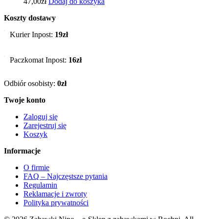
47,00
zł
Dodaj do koszyka
Koszty dostawy
Kurier Inpost:
19zł
Paczkomat Inpost:
16zł
Odbiór osobisty:
0zł
Twoje konto
Zaloguj się
Zarejestruj się
Koszyk
Informacje
O firmie
FAQ – Najczęstsze pytania
Regulamin
Reklamacje i zwroty
Polityka prywatności