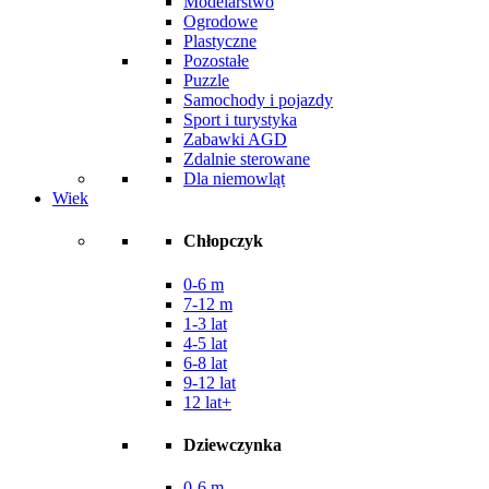
Modelarstwo
Ogrodowe
Plastyczne
Pozostałe
Puzzle
Samochody i pojazdy
Sport i turystyka
Zabawki AGD
Zdalnie sterowane
Dla niemowląt
Wiek
Chłopczyk
0-6 m
7-12 m
1-3 lat
4-5 lat
6-8 lat
9-12 lat
12 lat+
Dziewczynka
0-6 m