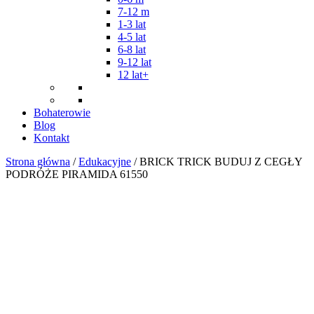
7-12 m
1-3 lat
4-5 lat
6-8 lat
9-12 lat
12 lat+
Bohaterowie
Blog
Kontakt
Strona główna
/
Edukacyjne
/ BRICK TRICK BUDUJ Z CEGŁY
PODRÓŻE PIRAMIDA 61550