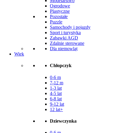
Modelarstwo
Ogrodowe
Plastyczne
Pozostałe
Puzzle
Samochody i pojazdy
Sport i turystyka
Zabawki AGD
Zdalnie sterowane
Dla niemowląt
Wiek
Chłopczyk
0-6 m
7-12 m
1-3 lat
4-5 lat
6-8 lat
9-12 lat
12 lat+
Dziewczynka
0-6 m