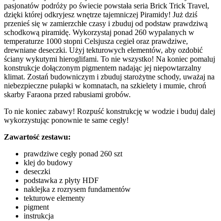
pasjonatów podróży po świecie powstała seria Brick Trick Travel,
dzięki której odkryjesz wnętrze tajemniczej Piramidy! Już dziś
przenieś się w zamierzchłe czasy i zbuduj od podstaw prawdziwą
schodkową piramidę. Wykorzystaj ponad 260 wypalanych w
temperaturze 1000 stopni Celsjusza cegieł oraz prawdziwe,
drewniane deseczki. Użyj tekturowych elementów, aby ozdobić
ściany wykutymi hieroglifami. To nie wszystko! Na koniec pomaluj
konstrukcje dołączonym pigmentem nadając jej niepowtarzalny
klimat. Zostań budowniczym i zbuduj starożytne schody, uważaj na
niebezpieczne pułapki w komnatach, na szkielety i mumie, chroń
skarby Faraona przed rabusiami grobów.
To nie koniec zabawy! Rozpuść konstrukcję w wodzie i buduj dalej
wykorzystując ponownie te same cegły!
Zawartość zestawu:
prawdziwe cegły ponad 260 szt
klej do budowy
deseczki
podstawka z płyty HDF
naklejka z rozrysem fundamentów
tekturowe elementy
pigment
instrukcja