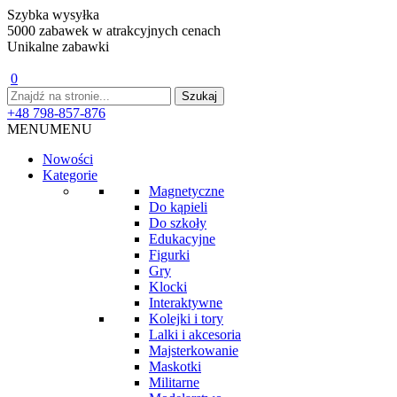
Szybka wysyłka
5000 zabawek w atrakcyjnych cenach
Unikalne zabawki
0
+48 798-857-876
MENU
MENU
Nowości
Kategorie
Magnetyczne
Do kąpieli
Do szkoły
Edukacyjne
Figurki
Gry
Klocki
Interaktywne
Kolejki i tory
Lalki i akcesoria
Majsterkowanie
Maskotki
Militarne