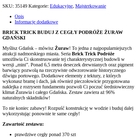
SKU:
35149
Kategorie:
Edukacyjne
,
Majsterkowanie
Opis
Informacje dodatkowe
BRICK TRICK BUDUJ Z CEGŁY PODRÓŻE ŻURAW
GDAŃSKI
Myślisz Gdańsk – mówisz
Żuraw
! To jedna z najpopularniejszych
atrakcji nadmorskiego miasta. Seria
Brick Trick Podróże
umożliwia Ci skonstruowanie tej charakterystycznej budowli w
wersji „mini”. Ponad 6,5 metra deseczek drewnianych oraz pigment
barwiący pozwolą na rzeczywiste odwzorowanie historycznego
dźwigu portowego. Dodatkowe elementy z tektury, z których
wykonasz bramę i dach, jak również pieczołowicie przygotowana
naklejka z rozrysem fundamentu pozwoli Ci poczuć średniowieczny
klimat Żurawia i całego Gdańska. Zestaw zawiera aż 96%
naturalnych składników!
To nie koniec zabawy! Rozpuść konstrukcję w wodzie i buduj dalej
wykorzystując ponownie te same cegły!
Zawartość zestawu:
prawdziwe cegły ponad 370 szt