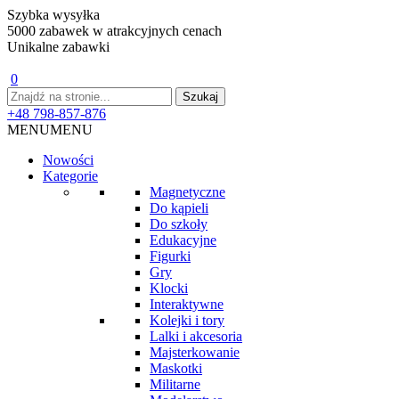
Szybka wysyłka
5000 zabawek w atrakcyjnych cenach
Unikalne zabawki
0
+48 798-857-876
MENU
MENU
Nowości
Kategorie
Magnetyczne
Do kąpieli
Do szkoły
Edukacyjne
Figurki
Gry
Klocki
Interaktywne
Kolejki i tory
Lalki i akcesoria
Majsterkowanie
Maskotki
Militarne