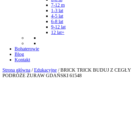
7-12 m
1-3 lat
4-5 lat
6-8 lat
9-12 lat
12 lat+
Bohaterowie
Blog
Kontakt
Strona główna
/
Edukacyjne
/ BRICK TRICK BUDUJ Z CEGŁY
PODRÓŻE ŻURAW GDAŃSKI 61548