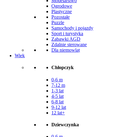
Modelarstwo
Ogrodowe
Plastyczne
Pozostałe
Puzzle
Samochody i pojazdy
Sport i turystyka
Zabawki AGD
Zdalnie sterowane
Dla niemowląt
Wiek
Chłopczyk
0-6 m
7-12 m
1-3 lat
4-5 lat
6-8 lat
9-12 lat
12 lat+
Dziewczynka
0-6 m