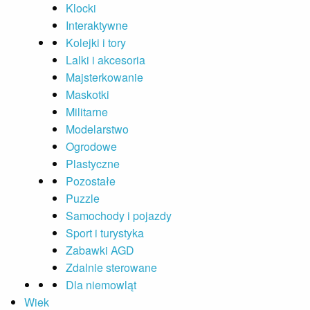
Klocki
Interaktywne
Kolejki i tory
Lalki i akcesoria
Majsterkowanie
Maskotki
Militarne
Modelarstwo
Ogrodowe
Plastyczne
Pozostałe
Puzzle
Samochody i pojazdy
Sport i turystyka
Zabawki AGD
Zdalnie sterowane
Dla niemowląt
Wiek