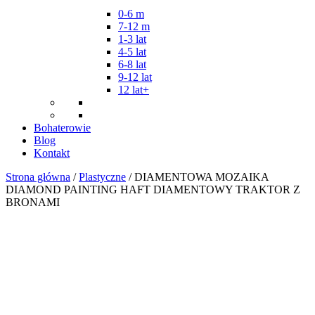
0-6 m
7-12 m
1-3 lat
4-5 lat
6-8 lat
9-12 lat
12 lat+
Bohaterowie
Blog
Kontakt
Strona główna
/
Plastyczne
/ DIAMENTOWA MOZAIKA
DIAMOND PAINTING HAFT DIAMENTOWY TRAKTOR Z
BRONAMI