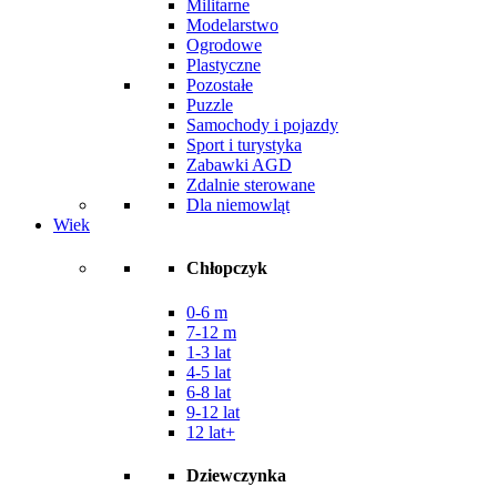
Militarne
Modelarstwo
Ogrodowe
Plastyczne
Pozostałe
Puzzle
Samochody i pojazdy
Sport i turystyka
Zabawki AGD
Zdalnie sterowane
Dla niemowląt
Wiek
Chłopczyk
0-6 m
7-12 m
1-3 lat
4-5 lat
6-8 lat
9-12 lat
12 lat+
Dziewczynka