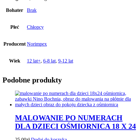
Bohater
Brak
Płeć
Chłopcy
Producent
Norimpex
Wiek
12 lat+
,
6-8 lat
,
9-12 lat
Podobne produkty
MALOWANIE PO NUMERACH
DLA DZIECI OŚMIORNICA 18 X 24
25,00
zł
Dodaj do koszyka