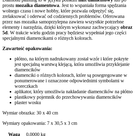
prostu
mozaika diamentowa
. Jest to wspaniała forma spędzania
wolnego czasu i nowe hobby, które pozwala odprężyć się,
zrelaksować i oderwać od codziennych problemów. Oferowana
przez nas mozaika samoprzylepna zawiera wszystkie potrzebne
elementy i narzędzia, dzięki którym wykonasz zachwycający
obraz
5d
. W trakcie wielu godzin pracy będziesz wypełniał jego części
specjalnymi diamencikami o różnych kolorach.
Zawartość opakowania:
płótno, na którym nadrukowany został wzór i które pokryte
jest specjalną warstwą klejącą, która umożliwia przyklejanie
diamencików
diamenciki o różnych kolorach, które są posegregowane w
ponumerowane i oznaczone odpowiednimi symbolami w
woreczkach
aplikator, który umożliwia nakładanie diamencików na płótno
plastikowy pojemnik do przechowywania diamencików
plaster wosku
Wymiar obrazka: 30 x 40 cm
Wymiary opakowania: 7 x 30,5 x 3 cm
Waga
0,0000 kg