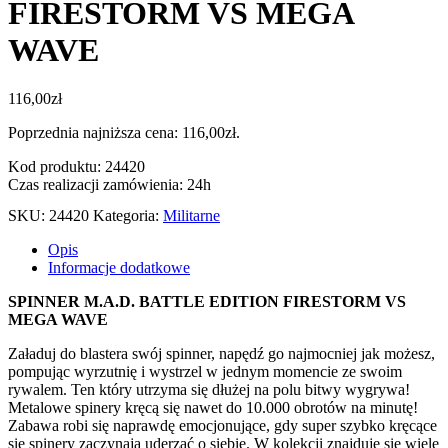
FIRESTORM VS MEGA
WAVE
116,00
zł
Poprzednia najniższa cena:
116,00
zł
.
Kod produktu: 24420
Czas realizacji zamówienia: 24h
SKU:
24420
Kategoria:
Militarne
Opis
Informacje dodatkowe
SPINNER M.A.D. BATTLE EDITION FIRESTORM VS
MEGA WAVE
Załaduj do blastera swój spinner, napędź go najmocniej jak możesz,
pompując wyrzutnię i wystrzel w jednym momencie ze swoim
rywalem. Ten który utrzyma się dłużej na polu bitwy wygrywa!
Metalowe spinery kręcą się nawet do 10.000 obrotów na minutę!
Zabawa robi się naprawdę emocjonujące, gdy super szybko kręcące
się spinery zaczynają uderzać o siebie. W kolekcji znajduje się wiele