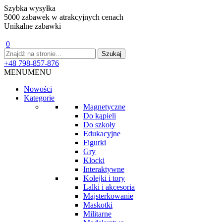
Szybka wysyłka
5000 zabawek w atrakcyjnych cenach
Unikalne zabawki
0
+48 798-857-876
MENU
MENU
Nowości
Kategorie
Magnetyczne
Do kąpieli
Do szkoły
Edukacyjne
Figurki
Gry
Klocki
Interaktywne
Kolejki i tory
Lalki i akcesoria
Majsterkowanie
Maskotki
Militarne