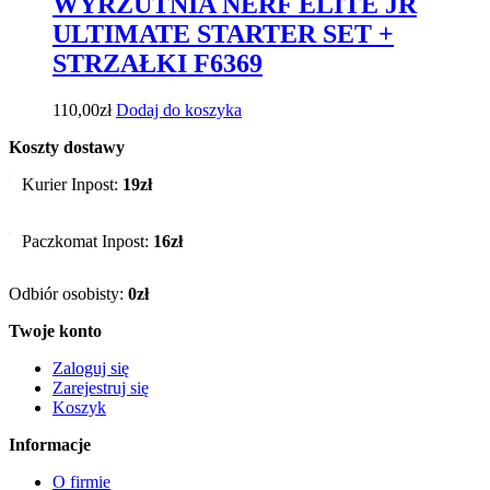
WYRZUTNIA NERF ELITE JR
ULTIMATE STARTER SET +
STRZAŁKI F6369
110,00
zł
Dodaj do koszyka
Koszty dostawy
Kurier Inpost:
19zł
Paczkomat Inpost:
16zł
Odbiór osobisty:
0zł
Twoje konto
Zaloguj się
Zarejestruj się
Koszyk
Informacje
O firmie