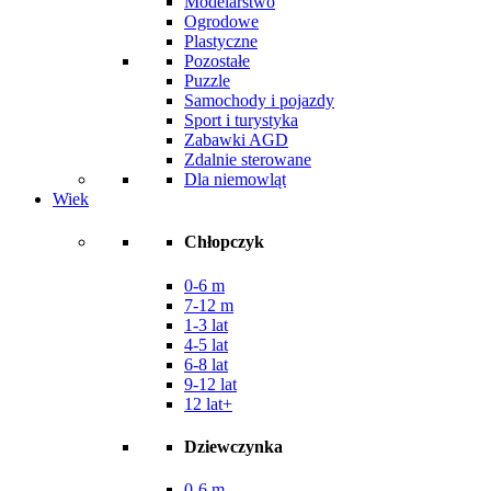
Modelarstwo
Ogrodowe
Plastyczne
Pozostałe
Puzzle
Samochody i pojazdy
Sport i turystyka
Zabawki AGD
Zdalnie sterowane
Dla niemowląt
Wiek
Chłopczyk
0-6 m
7-12 m
1-3 lat
4-5 lat
6-8 lat
9-12 lat
12 lat+
Dziewczynka
0-6 m