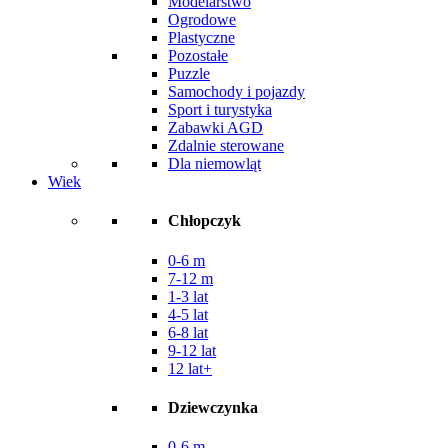
Modelarstwo
Ogrodowe
Plastyczne
Pozostałe
Puzzle
Samochody i pojazdy
Sport i turystyka
Zabawki AGD
Zdalnie sterowane
Dla niemowląt
Wiek
Chłopczyk
0-6 m
7-12 m
1-3 lat
4-5 lat
6-8 lat
9-12 lat
12 lat+
Dziewczynka
0-6 m