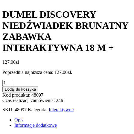
DUMEL DISCOVERY
NIEDŹWIADEK BRUNATNY
ZABAWKA
INTERAKTYWNA 18 M +
127,00
zł
Poprzednia najniższa cena:
127,00
zł
.
ilość
DUMEL
Dodaj do koszyka
DISCOVERY
Kod produktu: 48097
NIEDŹWIADEK
Czas realizacji zamówienia: 24h
BRUNATNY
ZABAWKA
SKU:
48097
Kategoria:
Interaktywne
INTERAKTYWNA
18
Opis
M
Informacje dodatkowe
+