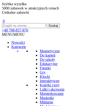
Szybka wysyłka
5000 zabawek w atrakcyjnych cenach
Unikalne zabawki
0
+48 798-857-876
MENU
MENU
Nowości
Kategorie
Magnetyczne
Do kąpieli
Do szkoły
Edukacyjne
Figurki
Gry
Klocki
Interaktywne
Kolejki i tory
Lalki i akcesoria
Majsterkowanie
Maskotki
Militarne