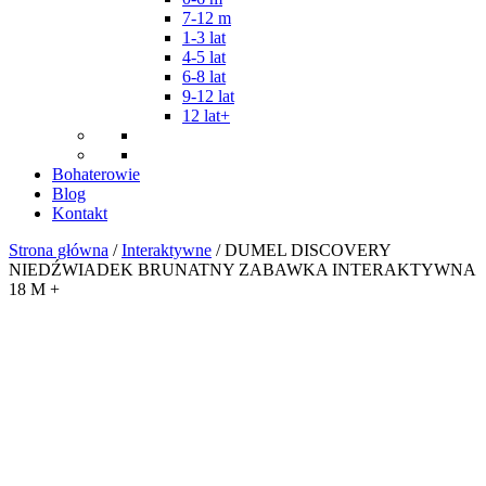
7-12 m
1-3 lat
4-5 lat
6-8 lat
9-12 lat
12 lat+
Bohaterowie
Blog
Kontakt
Strona główna
/
Interaktywne
/ DUMEL DISCOVERY
NIEDŹWIADEK BRUNATNY ZABAWKA INTERAKTYWNA
18 M +