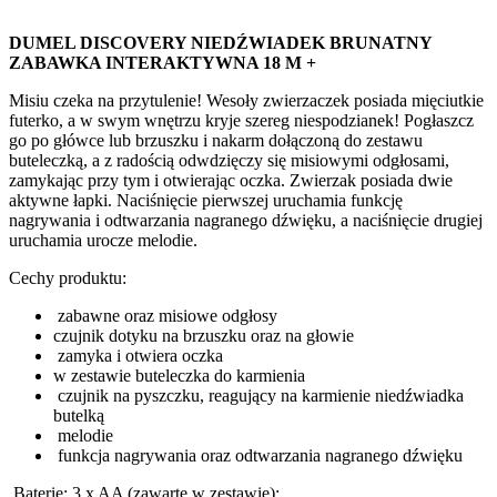
DUMEL DISCOVERY NIEDŹWIADEK BRUNATNY
ZABAWKA INTERAKTYWNA 18 M +
Misiu czeka na przytulenie! Wesoły zwierzaczek posiada mięciutkie
futerko, a w swym wnętrzu kryje szereg niespodzianek! Pogłaszcz
go po główce lub brzuszku i nakarm dołączoną do zestawu
buteleczką, a z radością odwdzięczy się misiowymi odgłosami,
zamykając przy tym i otwierając oczka. Zwierzak posiada dwie
aktywne łapki. Naciśnięcie pierwszej uruchamia funkcję
nagrywania i odtwarzania nagranego dźwięku, a naciśnięcie drugiej
uruchamia urocze melodie.
Cechy produktu:
zabawne oraz misiowe odgłosy
czujnik dotyku na brzuszku oraz na głowie
zamyka i otwiera oczka
w zestawie buteleczka do karmienia
czujnik na pyszczku, reagujący na karmienie niedźwiadka
butelką
melodie
funkcja nagrywania oraz odtwarzania nagranego dźwięku
Baterie: 3 x AA (zawarte w zestawie);