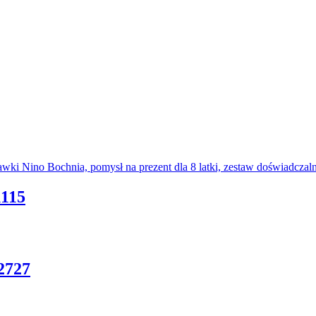
115
727