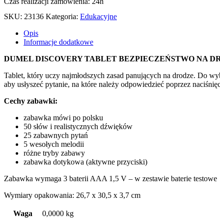
Czas realizacji zamówienia: 24h
SKU:
23136
Kategoria:
Edukacyjne
Opis
Informacje dodatkowe
DUMEL DISCOVERY TABLET BEZPIECZEŃSTWO NA D
Tablet, który uczy najmłodszych zasad panujących na drodze. Do wy
aby usłyszeć pytanie, na które należy odpowiedzieć poprzez naciśni
Cechy zabawki:
zabawka mówi po polsku
50 słów i realistycznych dźwięków
25 zabawnych pytań
5 wesołych melodii
różne tryby zabawy
zabawka dotykowa (aktywne przyciski)
Zabawka wymaga 3 baterii AAA 1,5 V – w zestawie baterie testowe
Wymiary opakowania: 26,7 x 30,5 x 3,7 cm
Waga
0,0000 kg