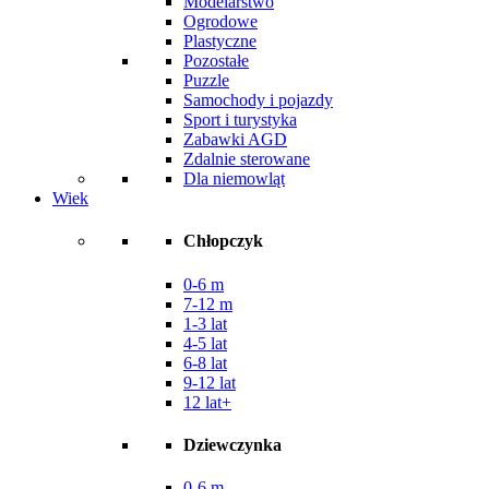
Modelarstwo
Ogrodowe
Plastyczne
Pozostałe
Puzzle
Samochody i pojazdy
Sport i turystyka
Zabawki AGD
Zdalnie sterowane
Dla niemowląt
Wiek
Chłopczyk
0-6 m
7-12 m
1-3 lat
4-5 lat
6-8 lat
9-12 lat
12 lat+
Dziewczynka
0-6 m