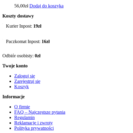
56,00
zł
Dodaj do koszyka
Koszty dostawy
Kurier Inpost:
19zł
Paczkomat Inpost:
16zł
Odbiór osobisty:
0zł
Twoje konto
Zaloguj się
Zarejestruj się
Koszyk
Informacje
O firmie
FAQ – Najczęstsze pytania
Regulamin
Reklamacje i zwroty
Polityka prywatności