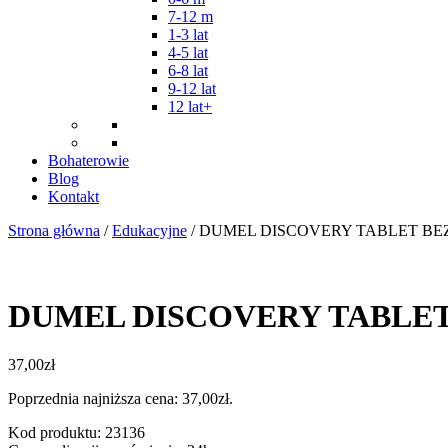
7-12 m
1-3 lat
4-5 lat
6-8 lat
9-12 lat
12 lat+
Bohaterowie
Blog
Kontakt
Strona główna
/
Edukacyjne
/ DUMEL DISCOVERY TABLET B
DUMEL DISCOVERY TABLE
37,00
zł
Poprzednia najniższa cena:
37,00
zł
.
Kod produktu: 23136