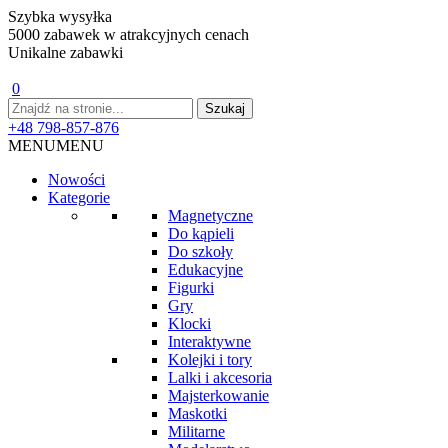
Szybka wysyłka
5000 zabawek w atrakcyjnych cenach
Unikalne zabawki
0
+48 798-857-876
MENU
MENU
Nowości
Kategorie
Magnetyczne
Do kąpieli
Do szkoły
Edukacyjne
Figurki
Gry
Klocki
Interaktywne
Kolejki i tory
Lalki i akcesoria
Majsterkowanie
Maskotki
Militarne