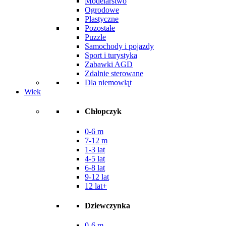
Modelarstwo
Ogrodowe
Plastyczne
Pozostałe
Puzzle
Samochody i pojazdy
Sport i turystyka
Zabawki AGD
Zdalnie sterowane
Dla niemowląt
Wiek
Chłopczyk
0-6 m
7-12 m
1-3 lat
4-5 lat
6-8 lat
9-12 lat
12 lat+
Dziewczynka
0-6 m