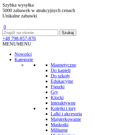
Szybka wysyłka
5000 zabawek w atrakcyjnych cenach
Unikalne zabawki
0
+48 798-857-876
MENU
MENU
Nowości
Kategorie
Magnetyczne
Do kąpieli
Do szkoły
Edukacyjne
Figurki
Gry
Klocki
Interaktywne
Kolejki i tory
Lalki i akcesoria
Majsterkowanie
Maskotki
Militarne