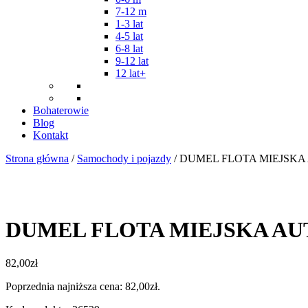
7-12 m
1-3 lat
4-5 lat
6-8 lat
9-12 lat
12 lat+
Bohaterowie
Blog
Kontakt
Strona główna
/
Samochody i pojazdy
/ DUMEL FLOTA MIEJSKA
DUMEL FLOTA MIEJSKA AU
82,00
zł
Poprzednia najniższa cena:
82,00
zł
.