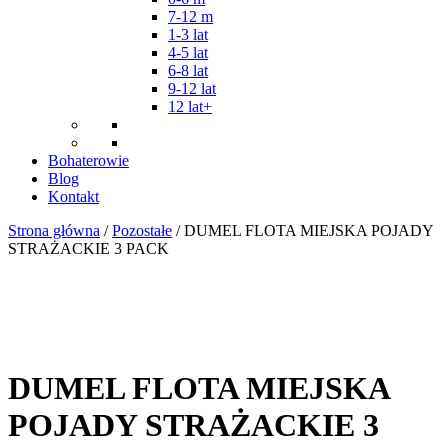
7-12 m
1-3 lat
4-5 lat
6-8 lat
9-12 lat
12 lat+
Bohaterowie
Blog
Kontakt
Strona główna
/
Pozostałe
/ DUMEL FLOTA MIEJSKA POJADY
STRAŻACKIE 3 PACK
DUMEL FLOTA MIEJSKA
POJADY STRAŻACKIE 3