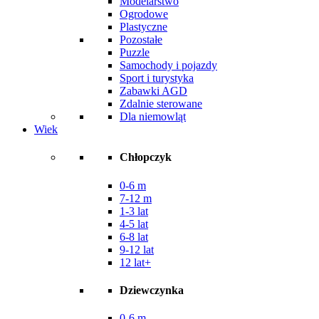
Modelarstwo
Ogrodowe
Plastyczne
Pozostałe
Puzzle
Samochody i pojazdy
Sport i turystyka
Zabawki AGD
Zdalnie sterowane
Dla niemowląt
Wiek
Chłopczyk
0-6 m
7-12 m
1-3 lat
4-5 lat
6-8 lat
9-12 lat
12 lat+
Dziewczynka
0-6 m