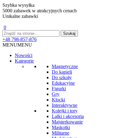
Szybka wysyłka
5000 zabawek w atrakcyjnych cenach
Unikalne zabawki
0
+48 798-857-876
MENU
MENU
Nowości
Kategorie
Magnetyczne
Do kąpieli
Do szkoły
Edukacyjne
Figurki
Gry
Klocki
Interaktywne
Kolejki i tory
Lalki i akcesoria
Majsterkowanie
Maskotki
Militarne