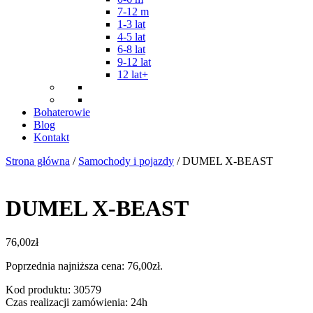
7-12 m
1-3 lat
4-5 lat
6-8 lat
9-12 lat
12 lat+
Bohaterowie
Blog
Kontakt
Strona główna
/
Samochody i pojazdy
/ DUMEL X-BEAST
DUMEL X-BEAST
76,00
zł
Poprzednia najniższa cena:
76,00
zł
.
Kod produktu: 30579
Czas realizacji zamówienia: 24h