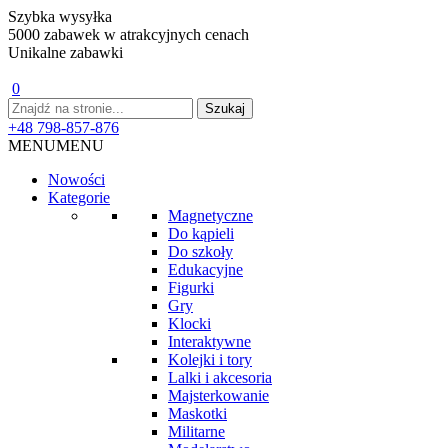
Szybka wysyłka
5000 zabawek w atrakcyjnych cenach
Unikalne zabawki
0
+48 798-857-876
MENU
MENU
Nowości
Kategorie
Magnetyczne
Do kąpieli
Do szkoły
Edukacyjne
Figurki
Gry
Klocki
Interaktywne
Kolejki i tory
Lalki i akcesoria
Majsterkowanie
Maskotki
Militarne