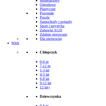
Modelarstwo
Ogrodowe
Plastyczne
Pozostałe
Puzzle
Samochody i pojazdy
Sport i turystyka
Zabawki AGD
Zdalnie sterowane
Dla niemowląt
Wiek
Chłopczyk
0-6 m
7-12 m
1-3 lat
4-5 lat
6-8 lat
9-12 lat
12 lat+
Dziewczynka
0-6 m