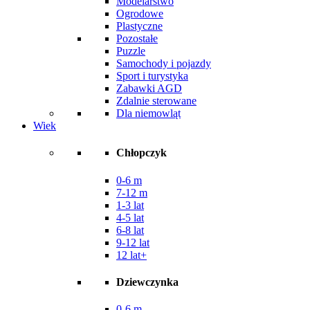
Modelarstwo
Ogrodowe
Plastyczne
Pozostałe
Puzzle
Samochody i pojazdy
Sport i turystyka
Zabawki AGD
Zdalnie sterowane
Dla niemowląt
Wiek
Chłopczyk
0-6 m
7-12 m
1-3 lat
4-5 lat
6-8 lat
9-12 lat
12 lat+
Dziewczynka
0-6 m