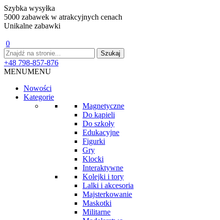
Szybka wysyłka
5000 zabawek w atrakcyjnych cenach
Unikalne zabawki
0
+48 798-857-876
MENU
MENU
Nowości
Kategorie
Magnetyczne
Do kąpieli
Do szkoły
Edukacyjne
Figurki
Gry
Klocki
Interaktywne
Kolejki i tory
Lalki i akcesoria
Majsterkowanie
Maskotki
Militarne