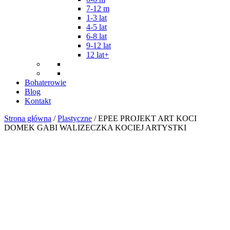
7-12 m
1-3 lat
4-5 lat
6-8 lat
9-12 lat
12 lat+
Bohaterowie
Blog
Kontakt
Strona główna
/
Plastyczne
/ EPEE PROJEKT ART KOCI
DOMEK GABI WALIZECZKA KOCIEJ ARTYSTKI