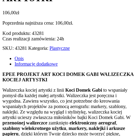
106,00
zł
Poprzednia najniższa cena:
106,00
zł
.
Kod produktu: 43281
Czas realizacji zamówienia: 24h
SKU:
43281
Kategoria:
Plastyczne
Opis
Informacje dodatkowe
EPEE PROJEKT ART KOCI DOMEK GABI WALIZECZKA
KOCIEJ ARTYSTKI
Walizeczka kociej artystki z linii
Koci Domek Gabi
to wspaniały
pomysł dla każdej małej artystki. Walizeczka jest poręczna i
wygodna. Zawiera wszystko, co jest potrzebne do kreowania
wspaniałych projektów za pomocą aerografu: markery, szablony,
naklejki. Ze względu na wygląd i stylistykę, walizeczka kociej
artystki ucieszy zwłaszcza miłośników bajki Koci Domek Gabi. W
przenośnej walizeczce
zamknięto
elektroniczny aerograf
,
szablony wielokrotnego użytku
,
markery, naklejki i arkusze
papieru
, dzięki którym Twoje dziecko może tworzyć piękne,