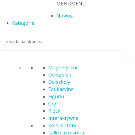
MENU
MENU
Nowości
Kategorie
Magnetyczne
Do kąpieli
Strona główna
/
Lalki i akcesoria
/ FROZEN 2 ROMANTYCZNY
Do szkoły
2PACK E5502
Edukacyjne
Figurki
Gry
Klocki
FROZEN 2 ROMANTYCZNY 2PACK
Interaktywne
E5502
Kolejki i tory
Lalki i akcesoria
190,00
zł