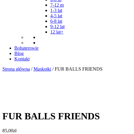
7-12 m
1-3 lat
4-5 lat
6-8 lat
9-12 lat
12 lat+
Bohaterowie
Blog
Kontakt
Strona główna
/
Maskotki
/ FUR BALLS FRIENDS
FUR BALLS FRIENDS
85,00
zł