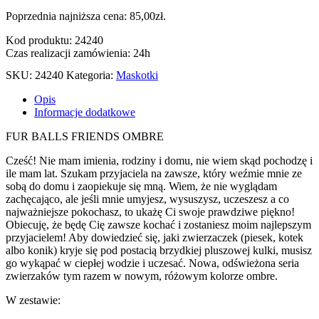
Poprzednia najniższa cena:
85,00
zł
.
Kod produktu: 24240
Czas realizacji zamówienia: 24h
SKU:
24240
Kategoria:
Maskotki
Opis
Informacje dodatkowe
FUR BALLS FRIENDS OMBRE
Cześć! Nie mam imienia, rodziny i domu, nie wiem skąd pochodzę i
ile mam lat. Szukam przyjaciela na zawsze, który weźmie mnie ze
sobą do domu i zaopiekuje się mną. Wiem, że nie wyglądam
zachęcająco, ale jeśli mnie umyjesz, wysuszysz, uczeszesz a co
najważniejsze pokochasz, to ukażę Ci swoje prawdziwe piękno!
Obiecuję, że będę Cię zawsze kochać i zostaniesz moim najlepszym
przyjacielem! Aby dowiedzieć się, jaki zwierzaczek (piesek, kotek
albo konik) kryje się pod postacią brzydkiej pluszowej kulki, musisz
go wykąpać w ciepłej wodzie i uczesać. Nowa, odświeżona seria
zwierzaków tym razem w nowym, różowym kolorze ombre.
W zestawie: