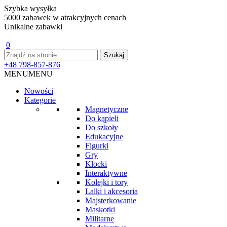
Szybka wysyłka
5000 zabawek w atrakcyjnych cenach
Unikalne zabawki
0
+48 798-857-876
MENU
MENU
Nowości
Kategorie
Magnetyczne
Do kąpieli
Do szkoły
Edukacyjne
Figurki
Gry
Klocki
Interaktywne
Kolejki i tory
Lalki i akcesoria
Majsterkowanie
Maskotki
Militarne