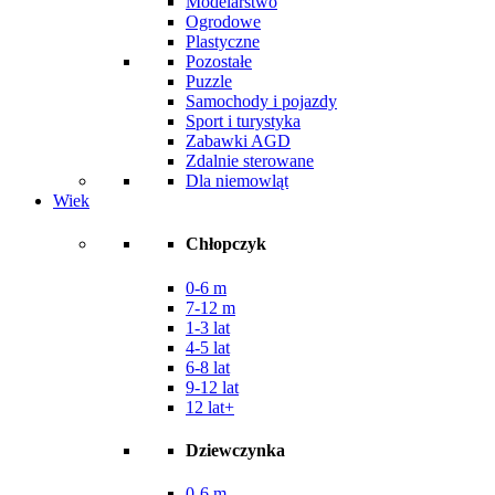
Modelarstwo
Ogrodowe
Plastyczne
Pozostałe
Puzzle
Samochody i pojazdy
Sport i turystyka
Zabawki AGD
Zdalnie sterowane
Dla niemowląt
Wiek
Chłopczyk
0-6 m
7-12 m
1-3 lat
4-5 lat
6-8 lat
9-12 lat
12 lat+
Dziewczynka
0-6 m