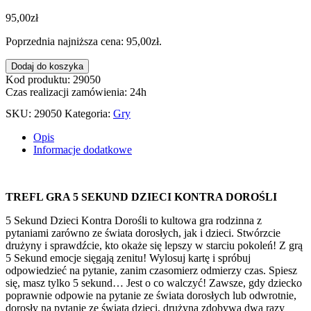
95,00
zł
Poprzednia najniższa cena:
95,00
zł
.
ilość
Dodaj do koszyka
GRA
Kod produktu: 29050
5
Czas realizacji zamówienia: 24h
SEKUND
SKU:
29050
Kategoria:
Gry
DZIECI
KONTRA
Opis
DOROŚLI
Informacje dodatkowe
02120
TREFL GRA 5 SEKUND DZIECI KONTRA DOROŚLI
5 Sekund Dzieci Kontra Dorośli to kultowa gra rodzinna z
pytaniami zarówno ze świata dorosłych, jak i dzieci. Stwórzcie
drużyny i sprawdźcie, kto okaże się lepszy w starciu pokoleń! Z grą
5 Sekund emocje sięgają zenitu! Wylosuj kartę i spróbuj
odpowiedzieć na pytanie, zanim czasomierz odmierzy czas. Spiesz
się, masz tylko 5 sekund… Jest o co walczyć! Zawsze, gdy dziecko
poprawnie odpowie na pytanie ze świata dorosłych lub odwrotnie,
dorosły na pytanie ze świata dzieci, drużyna zdobywa dwa razy