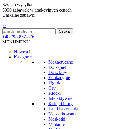
Szybka wysyłka
5000 zabawek w atrakcyjnych cenach
Unikalne zabawki
0
+48 798-857-876
MENU
MENU
Nowości
Kategorie
Magnetyczne
Do kąpieli
Do szkoły
Edukacyjne
Figurki
Gry
Klocki
Interaktywne
Kolejki i tory
Lalki i akcesoria
Majsterkowanie
Maskotki
Militarne