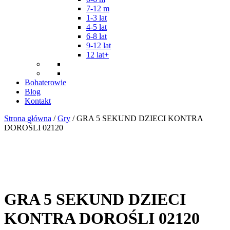
7-12 m
1-3 lat
4-5 lat
6-8 lat
9-12 lat
12 lat+
Bohaterowie
Blog
Kontakt
Strona główna
/
Gry
/ GRA 5 SEKUND DZIECI KONTRA
DOROŚLI 02120
GRA 5 SEKUND DZIECI
KONTRA DOROŚLI 02120