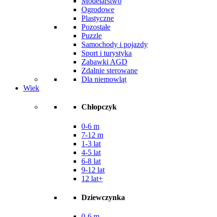
Modelarstwo
Ogrodowe
Plastyczne
Pozostałe
Puzzle
Samochody i pojazdy
Sport i turystyka
Zabawki AGD
Zdalnie sterowane
Dla niemowląt
Wiek
Chłopczyk
0-6 m
7-12 m
1-3 lat
4-5 lat
6-8 lat
9-12 lat
12 lat+
Dziewczynka
0-6 m