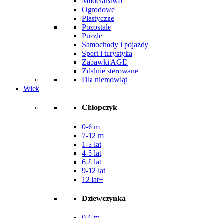
Modelarstwo
Ogrodowe
Plastyczne
Pozostałe
Puzzle
Samochody i pojazdy
Sport i turystyka
Zabawki AGD
Zdalnie sterowane
Dla niemowląt
Wiek
Chłopczyk
0-6 m
7-12 m
1-3 lat
4-5 lat
6-8 lat
9-12 lat
12 lat+
Dziewczynka
0-6 m