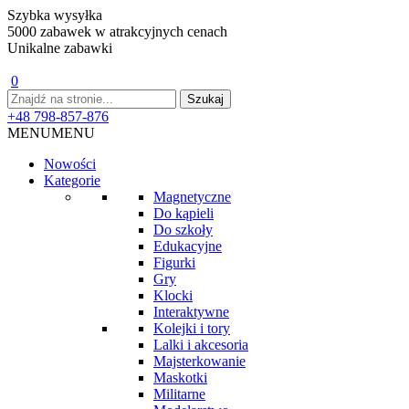
Szybka wysyłka
5000 zabawek w atrakcyjnych cenach
Unikalne zabawki
0
+48 798-857-876
MENU
MENU
Nowości
Kategorie
Magnetyczne
Do kąpieli
Do szkoły
Edukacyjne
Figurki
Gry
Klocki
Interaktywne
Kolejki i tory
Lalki i akcesoria
Majsterkowanie
Maskotki
Militarne