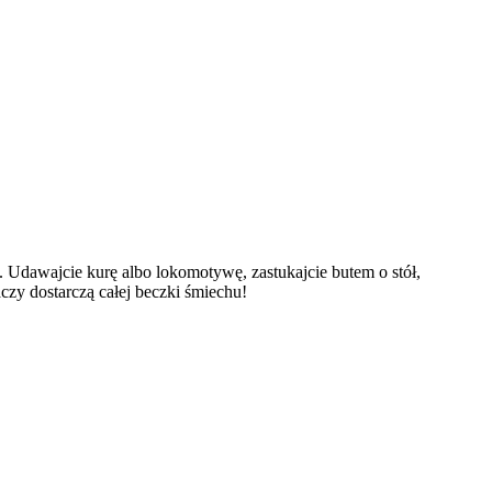
Udawajcie kurę albo lokomotywę, zastukajcie butem o stół,
aczy dostarczą całej beczki śmiechu!