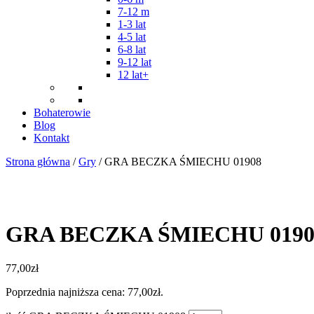
7-12 m
1-3 lat
4-5 lat
6-8 lat
9-12 lat
12 lat+
Bohaterowie
Blog
Kontakt
Strona główna
/
Gry
/ GRA BECZKA ŚMIECHU 01908
GRA BECZKA ŚMIECHU 0190
77,00
zł
Poprzednia najniższa cena:
77,00
zł
.