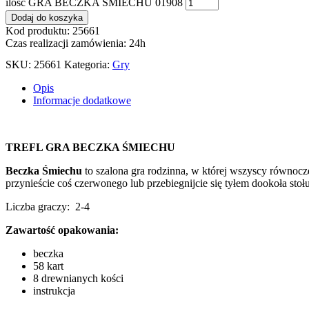
ilość GRA BECZKA ŚMIECHU 01908
Dodaj do koszyka
Kod produktu: 25661
Czas realizacji zamówienia: 24h
SKU:
25661
Kategoria:
Gry
Opis
Informacje dodatkowe
TREFL GRA BECZKA ŚMIECHU
Beczka Śmiechu
to szalona gra rodzinna, w której wszyscy równoc
przynieście coś czerwonego lub przebiegnijcie się tyłem dookoła stołu
Liczba graczy: 2-4
Zawartość opakowania:
beczka
58 kart
8 drewnianych kości
instrukcja