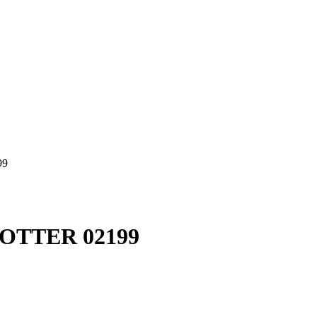
99
TTER 02199