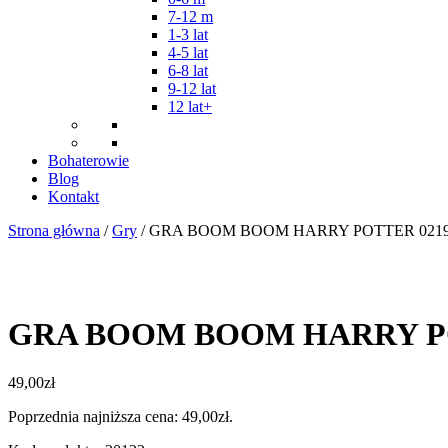
7-12 m
1-3 lat
4-5 lat
6-8 lat
9-12 lat
12 lat+
Bohaterowie
Blog
Kontakt
Strona główna
/
Gry
/ GRA BOOM BOOM HARRY POTTER 021
GRA BOOM BOOM HARRY PO
49,00
zł
Poprzednia najniższa cena:
49,00
zł
.