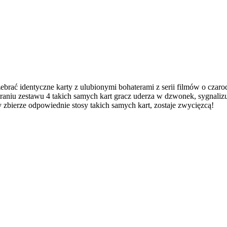
 zebrać identyczne karty z ulubionymi bohaterami z serii filmów o cz
zebraniu zestawu 4 takich samych kart gracz uderza w dzwonek, sygnal
 zbierze odpowiednie stosy takich samych kart, zostaje zwycięzcą!