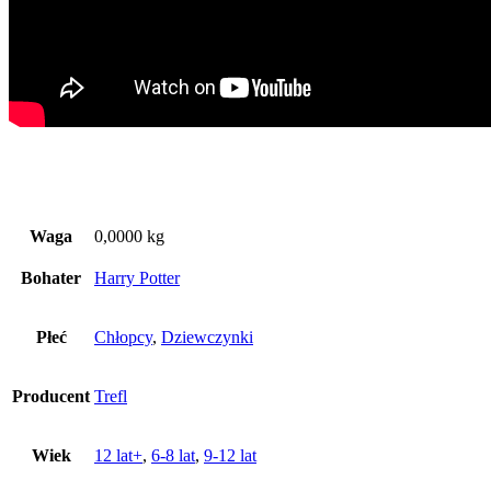
Waga
0,0000 kg
Bohater
Harry Potter
Płeć
Chłopcy
,
Dziewczynki
Producent
Trefl
Wiek
12 lat+
,
6-8 lat
,
9-12 lat