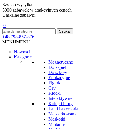
Szybka wysyłka
5000 zabawek w atrakcyjnych cenach
Unikalne zabawki
0
+48 798-857-876
MENU
MENU
Nowości
Kategorie
Magnetyczne
Do kąpieli
Do szkoły
Edukacyjne
Figurki
Gry
Klocki
Interaktywne
Kolejki i tory
Lalki i akcesoria
Majsterkowanie
Maskotki
Militarne