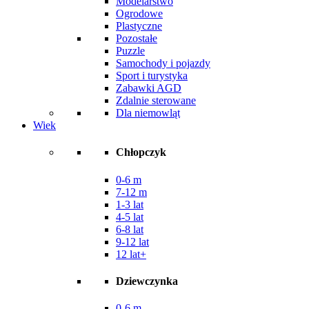
Modelarstwo
Ogrodowe
Plastyczne
Pozostałe
Puzzle
Samochody i pojazdy
Sport i turystyka
Zabawki AGD
Zdalnie sterowane
Dla niemowląt
Wiek
Chłopczyk
0-6 m
7-12 m
1-3 lat
4-5 lat
6-8 lat
9-12 lat
12 lat+
Dziewczynka
0-6 m