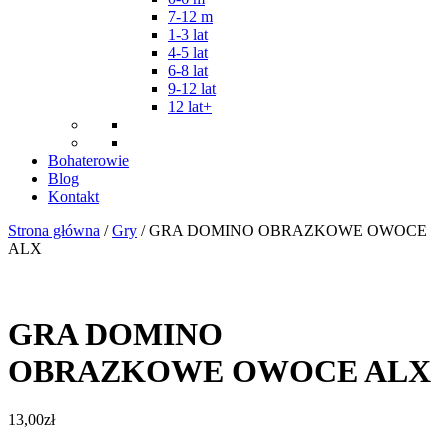
7-12 m
1-3 lat
4-5 lat
6-8 lat
9-12 lat
12 lat+
Bohaterowie
Blog
Kontakt
Strona główna
/
Gry
/ GRA DOMINO OBRAZKOWE OWOCE
ALX
GRA DOMINO
OBRAZKOWE OWOCE ALX
13,00
zł