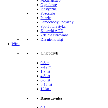
Modelarstwo
Ogrodowe
Plastyczne
Pozostałe
Puzzle
Samochody i pojazdy
Sport i turystyka
Zabawki AGD
Zdalnie sterowane
Dla niemowląt
Wiek
Chłopczyk
0-6 m
7-12 m
1-3 lat
4-5 lat
6-8 lat
9-12 lat
12 lat+
Dziewczynka
0-6 m