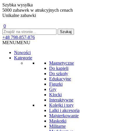
Szybka wysyłka
5000 zabawek w atrakcyjnych cenach
Unikalne zabawki
0
+48 798-857-876
MENU
MENU
Nowości
Kategorie
Magnetyczne
Do kąpieli
Do szkoły
Edukacyjne
Figurki
Gry
Klocki
Interaktywne
Kolejki i tory
Lalki i akcesoria
Majsterkowanie
Maskotki
Militarne