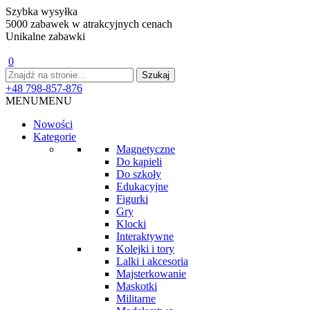
Szybka wysyłka
5000 zabawek w atrakcyjnych cenach
Unikalne zabawki
0
+48 798-857-876
MENU
MENU
Nowości
Kategorie
Magnetyczne
Do kąpieli
Do szkoły
Edukacyjne
Figurki
Gry
Klocki
Interaktywne
Kolejki i tory
Lalki i akcesoria
Majsterkowanie
Maskotki
Militarne