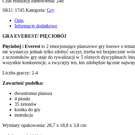
Czas realizacji zamówienia: 24h
SKU:
1745
Kategoria:
Gry
Opis
Informacje dodatkowe
GRA EVEREST/ PIĘCIOBÓJ
Pięciobój
i
Everest
to 2 emocjonujące planszowe gry losowe o tematy
nie wystarczy jednak tylko zdobyć szczyt, trzeba też bezpiecznie wr
z uczestników gry staje do rywalizacji w 5 różnych dyscyplinach: bie
wszystkie konkurencje, a zwycięży ten, kto zdobędzie łącznie najwię
Liczba graczy: 2-4
Zawartość pudełka:
dwustronna plansza
4 pionki
35 żetonów
kostka do gry
instrukcja
Wymiary opakowania: 28,7 x 18,8 x 3,8 cm