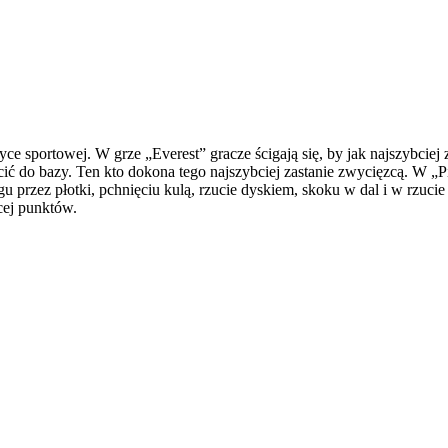
ce sportowej. W grze „Everest” gracze ścigają się, by jak najszybciej
ócić do bazy. Ten kto dokona tego najszybciej zastanie zwycięzcą. W 
gu przez płotki, pchnięciu kulą, rzucie dyskiem, skoku w dal i w rzuci
cej punktów.