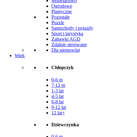
Modelarstwo
Ogrodowe
Plastyczne
Pozostałe
Puzzle
Samochody i pojazdy
Sport i turystyka
Zabawki AGD
Zdalnie sterowane
Dla niemowląt
Wiek
Chłopczyk
0-6 m
7-12 m
1-3 lat
4-5 lat
6-8 lat
9-12 lat
12 lat+
Dziewczynka
0-6 m