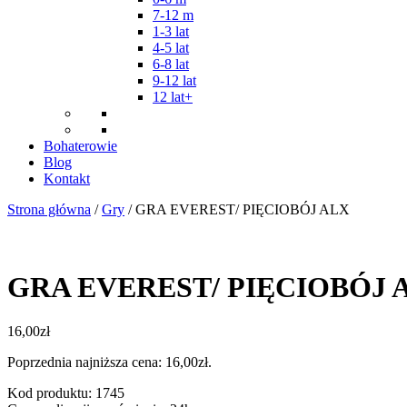
7-12 m
1-3 lat
4-5 lat
6-8 lat
9-12 lat
12 lat+
Bohaterowie
Blog
Kontakt
Strona główna
/
Gry
/ GRA EVEREST/ PIĘCIOBÓJ ALX
GRA EVEREST/ PIĘCIOBÓJ 
16,00
zł
Poprzednia najniższa cena:
16,00
zł
.
Kod produktu: 1745