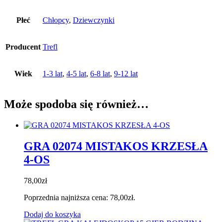
Płeć
Chłopcy
,
Dziewczynki
Producent
Trefl
Wiek
1-3 lat
,
4-5 lat
,
6-8 lat
,
9-12 lat
Może spodoba się również…
GRA 02074 MISTAKOS KRZESŁA
4-OS
78,00
zł
Poprzednia najniższa cena:
78,00
zł
.
Dodaj do koszyka