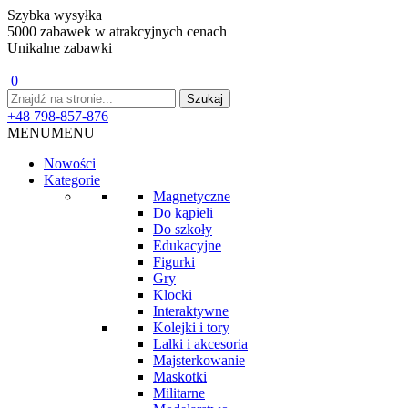
Szybka wysyłka
5000 zabawek w atrakcyjnych cenach
Unikalne zabawki
0
+48 798-857-876
MENU
MENU
Nowości
Kategorie
Magnetyczne
Do kąpieli
Do szkoły
Edukacyjne
Figurki
Gry
Klocki
Interaktywne
Kolejki i tory
Lalki i akcesoria
Majsterkowanie
Maskotki
Militarne