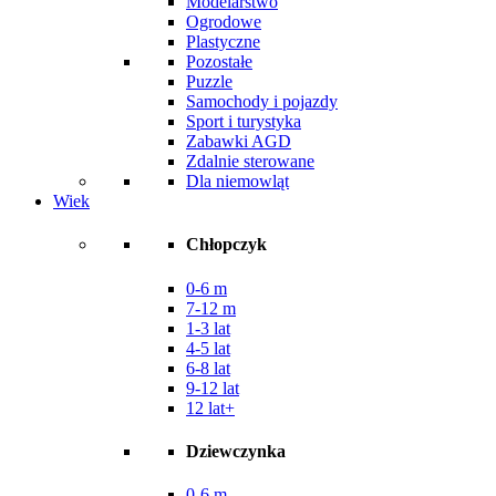
Modelarstwo
Ogrodowe
Plastyczne
Pozostałe
Puzzle
Samochody i pojazdy
Sport i turystyka
Zabawki AGD
Zdalnie sterowane
Dla niemowląt
Wiek
Chłopczyk
0-6 m
7-12 m
1-3 lat
4-5 lat
6-8 lat
9-12 lat
12 lat+
Dziewczynka
0-6 m