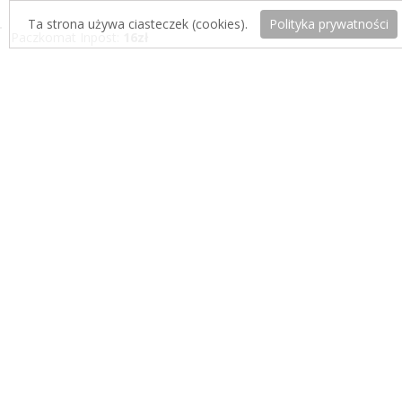
Ta strona używa ciasteczek (cookies).
Polityka prywatności
Paczkomat Inpost:
16zł
Odbiór osobisty:
0zł
Twoje konto
Zaloguj się
Zarejestruj się
Koszyk
Informacje
O firmie
FAQ – Najczęstsze pytania
Regulamin
Reklamacje i zwroty