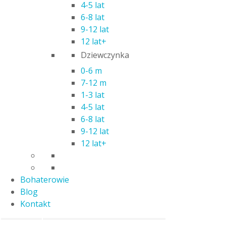
4-5 lat
spostrzegawczość i logiczne myślenie. Matematyka nigdy
6-8 lat
nie była tak przyjemna!
9-12 lat
12 lat+
Liczba graczy: 1
Dziewczynka
Zawartość opakowania:
0-6 m
7-12 m
10 dwustronnych układanek z działaniami
1-3 lat
24 liczmany
4-5 lat
instrukcja
6-8 lat
9-12 lat
Wymiary opakowania: 19 x 28,5 x 4 cm
12 lat+
Bohaterowie
Waga
0,0000 kg
Blog
Trefliki
Kontakt
Bohater