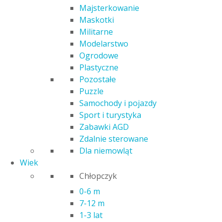
Majsterkowanie
26,00
zł
Maskotki
Militarne
Poprzednia najniższa cena:
26,00
zł
.
Modelarstwo
Kod produktu: 31716
Ogrodowe
Czas realizacji zamówienia: 24h
Plastyczne
Pozostałe
Kategoria:
Gry
Puzzle
Samochody i pojazdy
Opis
Sport i turystyka
Informacje dodatkowe
Zabawki AGD
Zdalnie sterowane
Dla niemowląt
TREFL GRA LICZYMY RODZINA TREFLIKÓW
Wiek
Chłopczyk
Liczymy
to układanka edukacyjna, która poprzez zabawę
0-6 m
wprowadza dzieci w świat liczenia. Gra w prosty sposób
7-12 m
uczy opanować sztukę
dodawania i odejmowania
.
1-3 lat
Zabawa z Treflikami rozwija zdolności matematyczne,