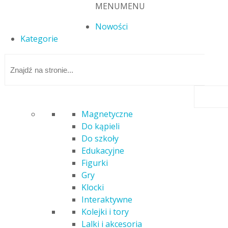
MENU
MENU
Nowości
Kategorie
Magnetyczne
Do kąpieli
Strona główna
/
Gry
/ GRA LICZYMY RODZINA TREFLIKÓW 02257
Do szkoły
Edukacyjne
Figurki
Gry
Klocki
Interaktywne
GRA LICZYMY RODZINA TREFLIKÓW
Kolejki i tory
02257
Lalki i akcesoria