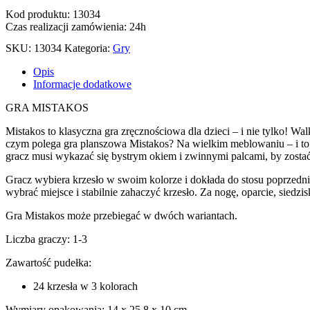
Kod produktu: 13034
Czas realizacji zamówienia: 24h
SKU:
13034
Kategoria:
Gry
Opis
Informacje dodatkowe
GRA MISTAKOS
Mistakos to klasyczna gra zręcznościowa dla dzieci – i nie tylko! Wa
czym polega gra planszowa Mistakos? Na wielkim meblowaniu – i t
gracz musi wykazać się bystrym okiem i zwinnymi palcami, by zost
Gracz wybiera krzesło w swoim kolorze i dokłada do stosu poprzednich
wybrać miejsce i stabilnie zahaczyć krzesło. Za nogę, oparcie, siedzi
Gra Mistakos może przebiegać w dwóch wariantach.
Liczba graczy: 1-3
Zawartość pudełka:
24 krzesła w 3 kolorach
Wymiary opakowania: 14 x 25,8 x 10 cm