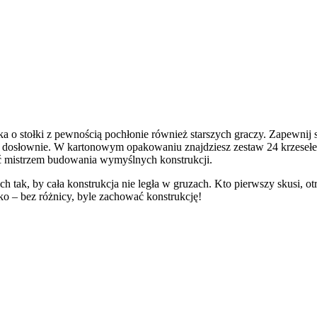
lka o stołki z pewnością pochłonie również starszych graczy. Zapewnij
o dosłownie. W kartonowym opakowaniu znajdziesz zestaw 24 krzesełe
ać mistrzem budowania wymyślnych konstrukcji.
 tak, by cała konstrukcja nie legła w gruzach. Kto pierwszy skusi, ot
sko – bez różnicy, byle zachować konstrukcję!