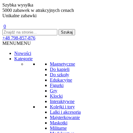
Szybka wysyłka
5000 zabawek w atrakcyjnych cenach
Unikalne zabawki
0
+48 798-857-876
MENU
MENU
Nowości
Kategorie
Magnetyczne
Do kąpieli
Do szkoły
Edukacyjne
Figurki
Gry
Klocki
Interaktywne
Kolejki i tory
Lalki i akcesoria
Majsterkowanie
Maskotki
Militarne