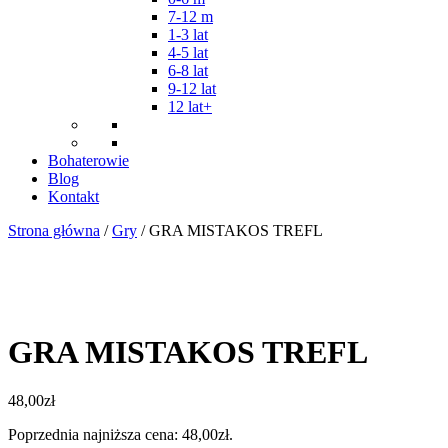
7-12 m
1-3 lat
4-5 lat
6-8 lat
9-12 lat
12 lat+
Bohaterowie
Blog
Kontakt
Strona główna
/
Gry
/ GRA MISTAKOS TREFL
GRA MISTAKOS TREFL
48,00
zł
Poprzednia najniższa cena:
48,00
zł
.