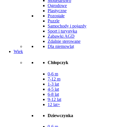
Modelarstwo
Ogrodowe
Plastyczne
Pozostałe
Puzzle
Samochody i pojazdy
Sport i turystyka
Zabawki AGD
Zdalnie sterowane
Dla niemowląt
Wiek
Chłopczyk
0-6 m
7-12 m
1-3 lat
4-5 lat
6-8 lat
9-12 lat
12 lat+
Dziewczynka
0-6 m