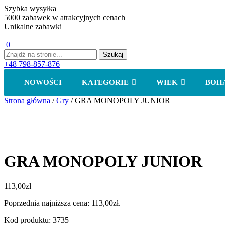
Szybka wysyłka
5000 zabawek w atrakcyjnych cenach
Unikalne zabawki
0
+48 798-857-876
NOWOŚCI
KATEGORIE
WIEK
BOH
Strona główna
/
Gry
/ GRA MONOPOLY JUNIOR
GRA MONOPOLY JUNIOR
113,00
zł
Poprzednia najniższa cena:
113,00
zł
.
Kod produktu: 3735