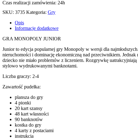
Czas realizacji zamówienia: 24h
SKU:
3735
Kategoria:
Gry
Opis
Informacje dodatkowe
GRA MONOPOLY JUNIOR
Junior to edycja popularnej gry Monopoly w wersji dla najmłodszych.
nieruchomości i dominację ekonomiczną nad przeciwnikiem. Jednak nie 
dziecko nie miało problemów z liczeniem. Rozgrywkę uatrakcyjniają ni
stylowo wydrukowanymi banknotami.
Liczba graczy: 2-4
Zawartość pudełka:
plansza do gry
4 pionki
20 kart szansy
48 kart własności
90 banknotów
kostka do gry
4 karty z postaciami
instrukcja