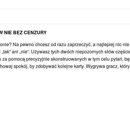
W NIE BEZ CENZURY
onie? Na pewno chcesz od razu zaprzeczyć, a najlepiej nic ni
 „tak” ani „nie”. Używasz tych dwóch niepozornych słów częściej
ik za pomocą precyzyjnie skonstruowanych w tym celu pytań, będ
howaj spokój, by zdobywać kolejne karty. Wygrywa gracz, który