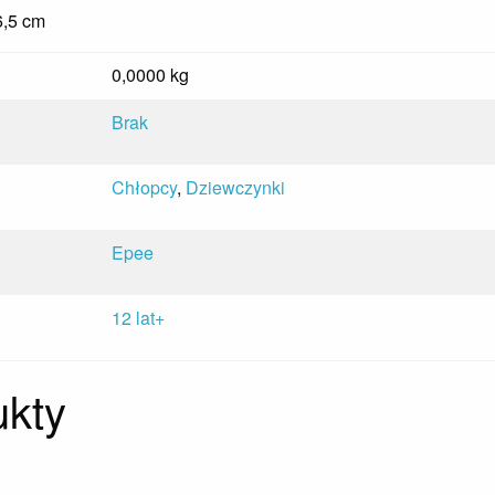
6,5 cm
0,0000 kg
Brak
Chłopcy
,
Dziewczynki
Epee
12 lat+
kty