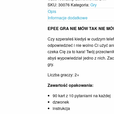
SKU:
30076
Kategoria:
Gry
Opis
Informacje dodatkowe
EPEE GRA NIE MÓW TAK NIE MÓ
Czy szperałeś kiedyś w cudzym telef
odpowiedzieć i nie wolno Ci użyć ani
czeka Cię za to kara! Twój przeciwn
abyś wypowiedział jedno z nich. Zac
gry.
Liczba graczy: 2+
Zawartość opakowania:
90 kart z 10 pytaniami na każdej
dzwonek
instrukcja