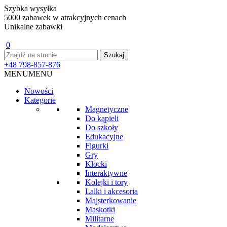
Szybka wysyłka
5000 zabawek w atrakcyjnych cenach
Unikalne zabawki
0
+48 798-857-876
MENU
MENU
Nowości
Kategorie
Magnetyczne
Do kąpieli
Do szkoły
Edukacyjne
Figurki
Gry
Klocki
Interaktywne
Kolejki i tory
Lalki i akcesoria
Majsterkowanie
Maskotki
Militarne