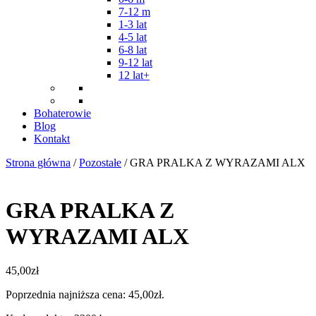
7-12 m
1-3 lat
4-5 lat
6-8 lat
9-12 lat
12 lat+
Bohaterowie
Blog
Kontakt
Strona główna
/
Pozostałe
/ GRA PRALKA Z WYRAZAMI ALX
GRA PRALKA Z
WYRAZAMI ALX
45,00
zł
Poprzednia najniższa cena:
45,00
zł
.