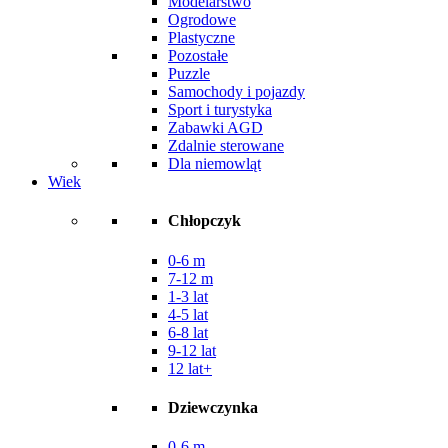
Modelarstwo
Ogrodowe
Plastyczne
Pozostałe
Puzzle
Samochody i pojazdy
Sport i turystyka
Zabawki AGD
Zdalnie sterowane
Dla niemowląt
Wiek
Chłopczyk
0-6 m
7-12 m
1-3 lat
4-5 lat
6-8 lat
9-12 lat
12 lat+
Dziewczynka
0-6 m