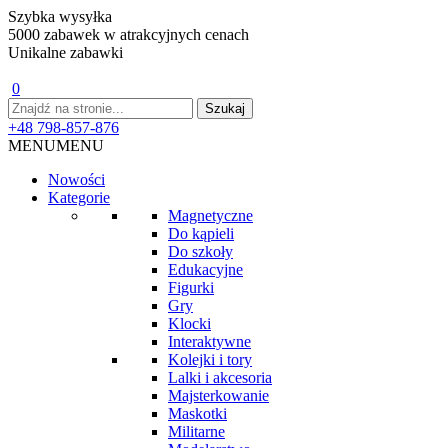
Szybka wysyłka
5000 zabawek w atrakcyjnych cenach
Unikalne zabawki
0
+48 798-857-876
MENU
MENU
Nowości
Kategorie
Magnetyczne
Do kąpieli
Do szkoły
Edukacyjne
Figurki
Gry
Klocki
Interaktywne
Kolejki i tory
Lalki i akcesoria
Majsterkowanie
Maskotki
Militarne