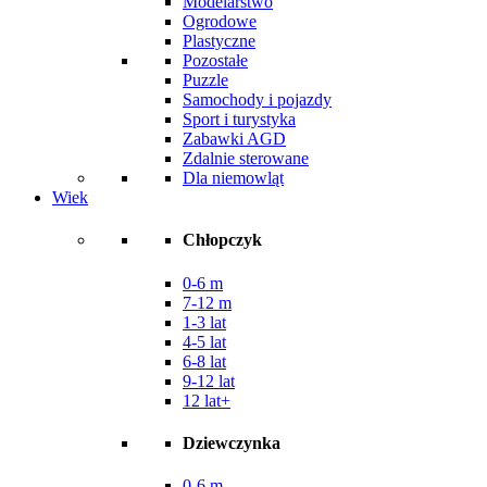
Modelarstwo
Ogrodowe
Plastyczne
Pozostałe
Puzzle
Samochody i pojazdy
Sport i turystyka
Zabawki AGD
Zdalnie sterowane
Dla niemowląt
Wiek
Chłopczyk
0-6 m
7-12 m
1-3 lat
4-5 lat
6-8 lat
9-12 lat
12 lat+
Dziewczynka
0-6 m