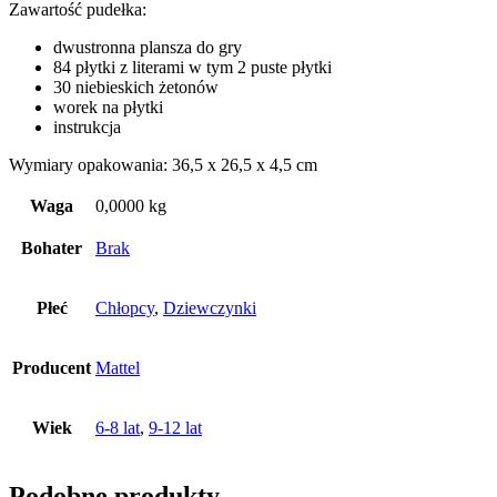
Zawartość pudełka:
dwustronna plansza do gry
84 płytki z literami w tym 2 puste płytki
30 niebieskich żetonów
worek na płytki
instrukcja
Wymiary opakowania: 36,5 x 26,5 x 4,5 cm
Waga
0,0000 kg
Bohater
Brak
Płeć
Chłopcy
,
Dziewczynki
Producent
Mattel
Wiek
6-8 lat
,
9-12 lat
Podobne produkty