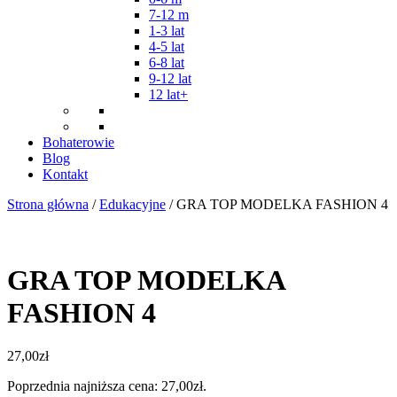
7-12 m
1-3 lat
4-5 lat
6-8 lat
9-12 lat
12 lat+
Bohaterowie
Blog
Kontakt
Strona główna
/
Edukacyjne
/ GRA TOP MODELKA FASHION 4
GRA TOP MODELKA
FASHION 4
27,00
zł
Poprzednia najniższa cena:
27,00
zł
.