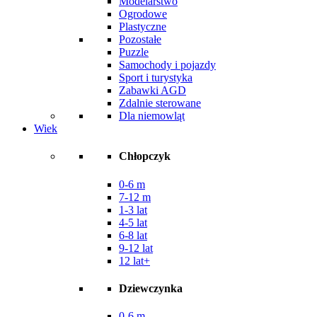
Modelarstwo
Ogrodowe
Plastyczne
Pozostałe
Puzzle
Samochody i pojazdy
Sport i turystyka
Zabawki AGD
Zdalnie sterowane
Dla niemowląt
Wiek
Chłopczyk
0-6 m
7-12 m
1-3 lat
4-5 lat
6-8 lat
9-12 lat
12 lat+
Dziewczynka
0-6 m