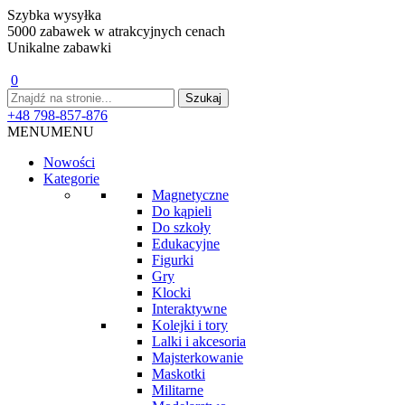
Szybka wysyłka
5000 zabawek w atrakcyjnych cenach
Unikalne zabawki
0
+48 798-857-876
MENU
MENU
Nowości
Kategorie
Magnetyczne
Do kąpieli
Do szkoły
Edukacyjne
Figurki
Gry
Klocki
Interaktywne
Kolejki i tory
Lalki i akcesoria
Majsterkowanie
Maskotki
Militarne