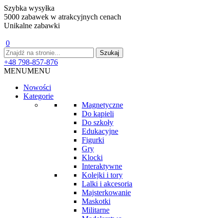
Szybka wysyłka
5000 zabawek w atrakcyjnych cenach
Unikalne zabawki
0
+48 798-857-876
MENU
MENU
Nowości
Kategorie
Magnetyczne
Do kąpieli
Do szkoły
Edukacyjne
Figurki
Gry
Klocki
Interaktywne
Kolejki i tory
Lalki i akcesoria
Majsterkowanie
Maskotki
Militarne