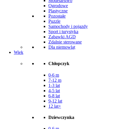
Modelarstwo
Ogrodowe
Plastyczne
Pozostałe
Puzzle
Samochody i pojazdy
Sport i turystyka
Zabawki AGD
Zdalnie sterowane
Dla niemowląt
Wiek
Chłopczyk
0-6 m
7-12 m
1-3 lat
4-5 lat
6-8 lat
9-12 lat
12 lat+
Dziewczynka
0-6 m