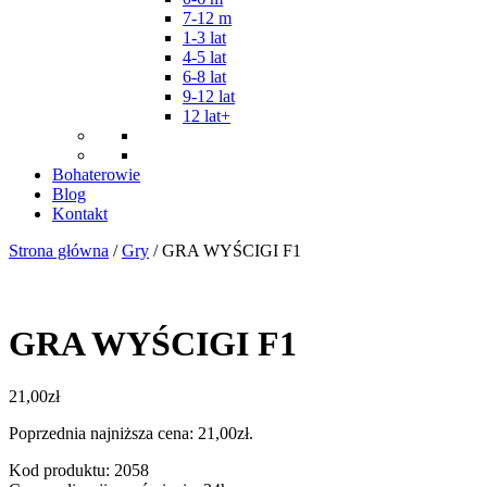
7-12 m
1-3 lat
4-5 lat
6-8 lat
9-12 lat
12 lat+
Bohaterowie
Blog
Kontakt
Strona główna
/
Gry
/ GRA WYŚCIGI F1
GRA WYŚCIGI F1
21,00
zł
Poprzednia najniższa cena:
21,00
zł
.
Kod produktu: 2058