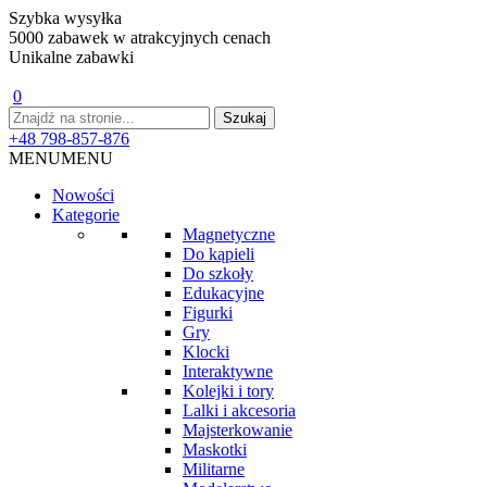
Szybka wysyłka
5000 zabawek w atrakcyjnych cenach
Unikalne zabawki
0
+48 798-857-876
MENU
MENU
Nowości
Kategorie
Magnetyczne
Do kąpieli
Do szkoły
Edukacyjne
Figurki
Gry
Klocki
Interaktywne
Kolejki i tory
Lalki i akcesoria
Majsterkowanie
Maskotki
Militarne