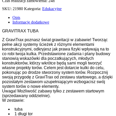
Czas realizacji zamówienia: 24h
SKU:
21980
Kategoria:
Edukacyjne
Opis
Informacje dodatkowe
GRAVITRAX TUBA
Z GraviTrax poznasz świat grawitacji w zabawie! Tworząc
pełne akcji systemy ścieżek z różnymi elementami
konstrukcyjnymi, odkryjesz jak prawa fizyki wpływają na to
co robi twoja kulka. Przedstawione zadania i plany budowy
stanowią wskazówki dla poczatkujących, młodych
konstruktorów, którzy wkrótce będą sami mogli tworzyć
własne projekty torów. Celem jest dotarcie kulki do celu,
pokonując po drodze stworzony system torów. Rozpocznij
swoją przygodę z GraviTrax od zestawu startowego, a dzięki
pozostałym zestawom uzupełniającym wzbogacisz swój
system torów o nowe elementy.
Uwaga! Możliwość zabawy tylko z zestawem startowym
(sprzedawany oddzielnie).
W zestawie:
tuba
1 długi tor