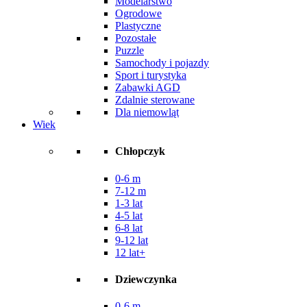
Modelarstwo
Ogrodowe
Plastyczne
Pozostałe
Puzzle
Samochody i pojazdy
Sport i turystyka
Zabawki AGD
Zdalnie sterowane
Dla niemowląt
Wiek
Chłopczyk
0-6 m
7-12 m
1-3 lat
4-5 lat
6-8 lat
9-12 lat
12 lat+
Dziewczynka
0-6 m