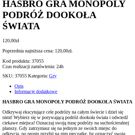
HASBRO GRA MONOPOLY
PODRÓŻ DOOKOŁA
ŚWIATA
120,00
zł
Poprzednia najniższa cena:
120,00
zł
.
Kod produktu: 37055
Czas realizacji zamówienia: 24h
SKU:
37055
Kategoria:
Gry
Opis
Informacje dodatkowe
HASBRO GRA MONOPOLY PODRÓŻ DOOKOŁA ŚWIATA
Odkrywaj ekscytujące cele podróży na całym świecie i dziel się
nimi! Wybierz się w porywającą podróż dookoła świata i odwiedź
ciekawe miejsca! Oznaczaj swoją trasę podróży na suchościeralnej
planszy. Gdy zatrzymasz się na jednym ze swoich miejsc do
odkrycia, po prostu przybij na nim pieczątkę, by oznaczyć swoją