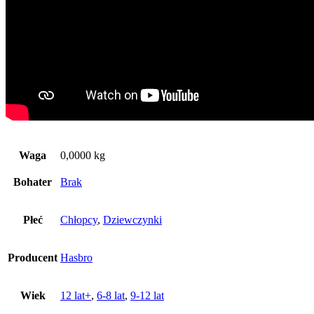
Waga
0,0000 kg
Bohater
Brak
Płeć
Chłopcy
,
Dziewczynki
Producent
Hasbro
Wiek
12 lat+
,
6-8 lat
,
9-12 lat