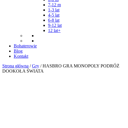
7-12 m
1-3 lat
4-5 lat
6-8 lat
9-12 lat
12 lat+
Bohaterowie
Blog
Kontakt
Strona główna
/
Gry
/ HASBRO GRA MONOPOLY PODRÓŻ
DOOKOŁA ŚWIATA