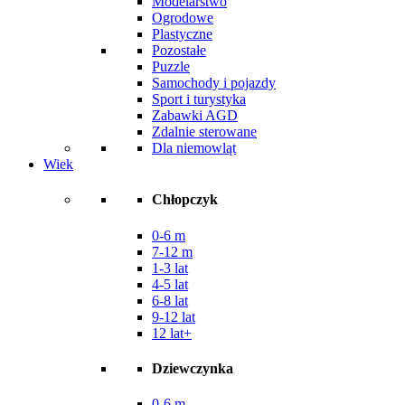
Modelarstwo
Ogrodowe
Plastyczne
Pozostałe
Puzzle
Samochody i pojazdy
Sport i turystyka
Zabawki AGD
Zdalnie sterowane
Dla niemowląt
Wiek
Chłopczyk
0-6 m
7-12 m
1-3 lat
4-5 lat
6-8 lat
9-12 lat
12 lat+
Dziewczynka
0-6 m