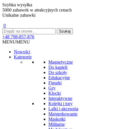
Szybka wysyłka
5000 zabawek w atrakcyjnych cenach
Unikalne zabawki
0
+48 798-857-876
MENU
MENU
Nowości
Kategorie
Magnetyczne
Do kąpieli
Do szkoły
Edukacyjne
Figurki
Gry
Klocki
Interaktywne
Kolejki i tory
Lalki i akcesoria
Majsterkowanie
Maskotki
Militarne