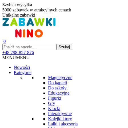
Szybka wysyłka
5000 zabawek w atrakcyjnych cenach
Unikalne zabawki
0
+48 798-857-876
MENU
MENU
Nowości
Kategorie
Magnetyczne
Do kąpieli
Do szkoły
Edukacyjne
Figurki
Gry
Klocki
Interaktywne
Kolejki i tory
Lalki i akcesoria