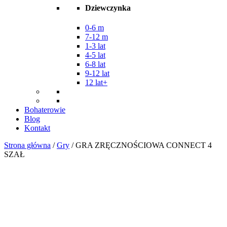
Dziewczynka
0-6 m
7-12 m
1-3 lat
4-5 lat
6-8 lat
9-12 lat
12 lat+
Bohaterowie
Blog
Kontakt
Strona główna
/
Gry
/ GRA ZRĘCZNOŚCIOWA CONNECT 4
SZAŁ