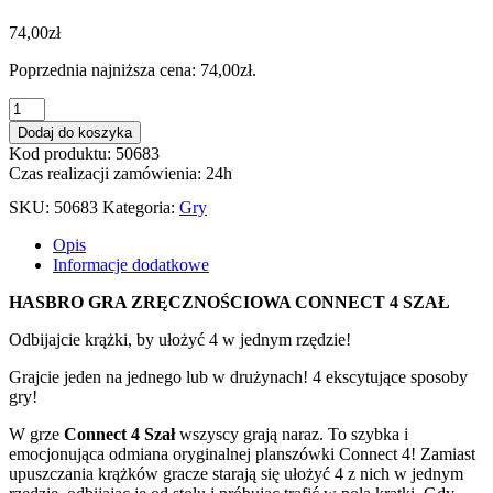
74,00
zł
Poprzednia najniższa cena:
74,00
zł
.
ilość
GRA
Dodaj do koszyka
ZRĘCZNOŚCIOWA
Kod produktu: 50683
CONNECT
Czas realizacji zamówienia: 24h
4
SZAŁ
SKU:
50683
Kategoria:
Gry
Opis
Informacje dodatkowe
HASBRO GRA ZRĘCZNOŚCIOWA CONNECT 4 SZAŁ
Odbijajcie krążki, by ułożyć 4 w jednym rzędzie!
Grajcie jeden na jednego lub w drużynach! 4 ekscytujące sposoby
gry!
W grze
Connect 4 Szał
wszyscy grają naraz. To szybka i
emocjonująca odmiana oryginalnej planszówki Connect 4! Zamiast
upuszczania krążków gracze starają się ułożyć 4 z nich w jednym