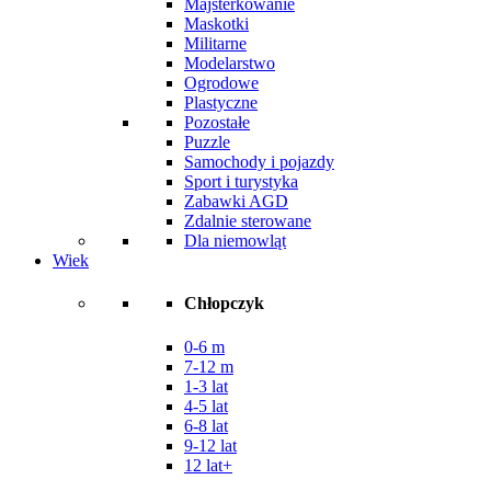
Majsterkowanie
Maskotki
Militarne
Modelarstwo
Ogrodowe
Plastyczne
Pozostałe
Puzzle
Samochody i pojazdy
Sport i turystyka
Zabawki AGD
Zdalnie sterowane
Dla niemowląt
Wiek
Chłopczyk
0-6 m
7-12 m
1-3 lat
4-5 lat
6-8 lat
9-12 lat
12 lat+