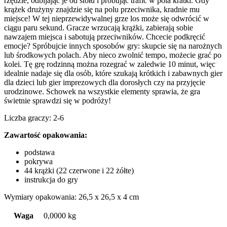
rzędzie, odbijając je od stołu i próbując trafić w pola kratki. Gdy
krążek drużyny znajdzie się na polu przeciwnika, kradnie mu
miejsce! W tej nieprzewidywalnej grze los może się odwrócić w
ciągu paru sekund. Gracze wrzucają krążki, zabierają sobie
nawzajem miejsca i sabotują przeciwników. Chcecie podkręcić
emocje? Spróbujcie innych sposobów gry: skupcie się na narożnych
lub środkowych polach. Aby nieco zwolnić tempo, możecie grać po
kolei. Tę grę rodzinną można rozegrać w zaledwie 10 minut, więc
idealnie nadaje się dla osób, które szukają krótkich i zabawnych gier
dla dzieci lub gier imprezowych dla dorosłych czy na przyjęcie
urodzinowe. Schowek na wszystkie elementy sprawia, że gra
świetnie sprawdzi się w podróży!
Liczba graczy: 2-6
Zawartość opakowania:
podstawa
pokrywa
44 krążki (22 czerwone i 22 żółte)
instrukcja do gry
Wymiary opakowania: 26,5 x 26,5 x 4 cm
Waga
0,0000 kg