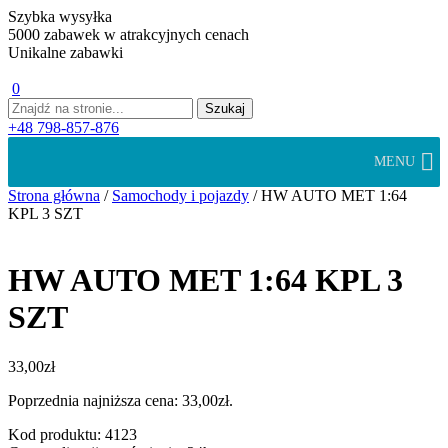
Szybka wysyłka
5000 zabawek w atrakcyjnych cenach
Unikalne zabawki
0
+48 798-857-876
MENU
Strona główna
/
Samochody i pojazdy
/ HW AUTO MET 1:64
KPL 3 SZT
HW AUTO MET 1:64 KPL 3
SZT
33,00
zł
Poprzednia najniższa cena:
33,00
zł
.
Kod produktu: 4123