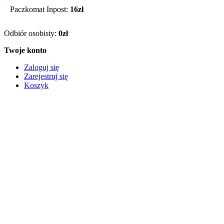
Paczkomat Inpost:
16zł
Odbiór osobisty:
0zł
Twoje konto
Zaloguj się
Zarejestruj się
Koszyk
Informacje
O firmie
FAQ – Najczęstsze pytania
Regulamin
Reklamacje i zwroty
Polityka prywatności
© 2026 Zabawki Nino – e-Sklep z zabawkami w Bochni. All
Rights Reserved.
Ta strona używa ciasteczek (cookies).
Polityka prywatności