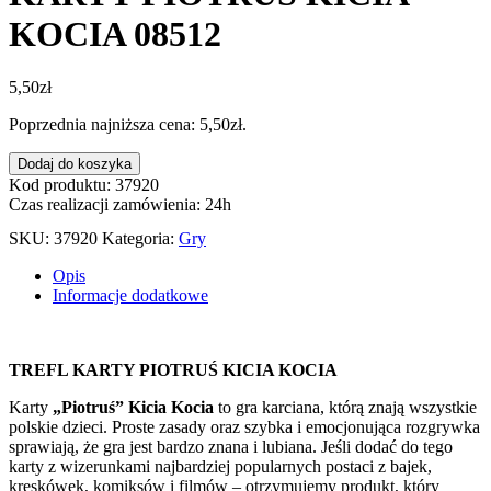
KOCIA 08512
5,50
zł
Poprzednia najniższa cena:
5,50
zł
.
ilość
Dodaj do koszyka
KARTY
Kod produktu: 37920
PIOTRUŚ
Czas realizacji zamówienia: 24h
KICIA
SKU:
37920
Kategoria:
Gry
KOCIA
08512
Opis
Informacje dodatkowe
TREFL KARTY PIOTRUŚ KICIA KOCIA
Karty
„Piotruś” Kicia Kocia
to gra karciana, którą znają wszystkie
polskie dzieci. Proste zasady oraz szybka i emocjonująca rozgrywka
sprawiają, że gra jest bardzo znana i lubiana. Jeśli dodać do tego
karty z wizerunkami najbardziej popularnych postaci z bajek,
kreskówek, komiksów i filmów – otrzymujemy produkt, który