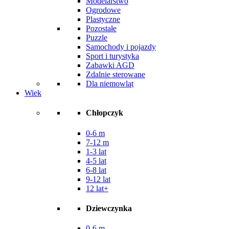
Modelarstwo
Ogrodowe
Plastyczne
Pozostałe
Puzzle
Samochody i pojazdy
Sport i turystyka
Zabawki AGD
Zdalnie sterowane
Dla niemowląt
Wiek
Chłopczyk
0-6 m
7-12 m
1-3 lat
4-5 lat
6-8 lat
9-12 lat
12 lat+
Dziewczynka
0-6 m