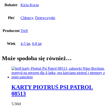
Bohater
Kicia Kocia
Płeć
Chłopcy
,
Dziewczynki
Producent
Trefl
Wiek
4-5 lat
,
6-8 lat
Może spodoba się również…
KARTY PIOTRUŚ PSI PATROL
08513
5,50
zł