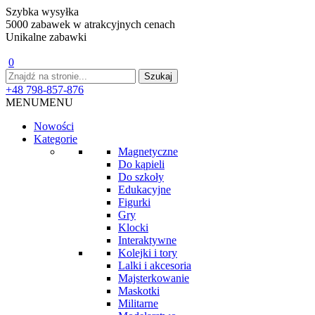
Szybka wysyłka
5000 zabawek w atrakcyjnych cenach
Unikalne zabawki
0
+48 798-857-876
MENU
MENU
Nowości
Kategorie
Magnetyczne
Do kąpieli
Do szkoły
Edukacyjne
Figurki
Gry
Klocki
Interaktywne
Kolejki i tory
Lalki i akcesoria
Majsterkowanie
Maskotki
Militarne